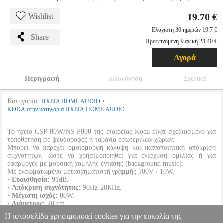
19.70 €
Wishlist
Ελάχιστη 30 ημερών 19.7 €
Share
Προτεινόμενη λιανική 23.40 €
Αγορά
Περιγραφή
Αξιολόγηση
Σχετικά
Κατηγορία:
•
ΗΧΕΙΑ HOME AUDIO
KODA στην κατηγορία ΗΧΕΙΑ HOME AUDIO
Το ηχείο CSP-80W/NS-P800 της εταιρείας Koda είναι σχεδιασμένο για
τοποθέτηση σε ψευδοροφές ή ταβάνια εσωτερικών χώρων.
Μπορεί να παρέχει ομοιόμορφη κάλυψη και ικανοποιητική απόκριση
συχνοτήτων, ώστε να χρησιμοποιηθεί για ενίσχυση ομιλίας ή για
εφαρμογές με μουσική χαμηλής έντασης (background music).
Με ενσωματωμένο μετασχηματιστή γραμμής 100V / 10W.
•
Ευαισθησία:
91dB.
•
Aπόκριση συχνότητας:
90Ηz-20KHz.
•
Μέγιστη ισχύς:
80W.
•
Διάμετρος:
20 cm.
•
Χρώμα:
Λευκό.
Η ιστοσελίδα χρησιμοποιεί cookies για την ευκολία της
•
Εγγύηση:
1 χρόνος.
DOA 7 ημερών