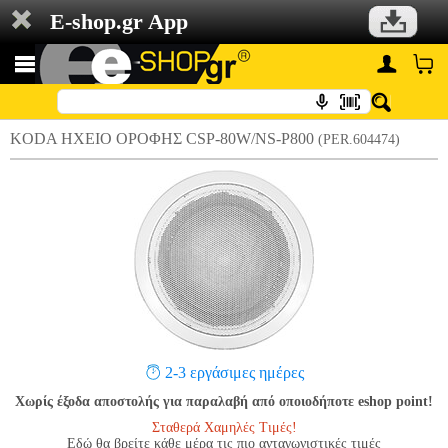
E-shop.gr App
KODA ΗΧΕΙΟ ΟΡΟΦΗΣ CSP-80W/NS-P800
(PER.604474)
2-3 εργάσιμες ημέρες
Χωρίς έξοδα αποστολής για παραλαβή από οποιοδήποτε eshop point!
Σταθερά Χαμηλές Τιμές!
Εδώ θα βρείτε κάθε μέρα τις πιο ανταγωνιστικές τιμές