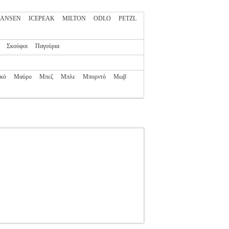
HANSEN
ICEPEAK
MILTON
ODLO
PETZL
Σκούφοι
Παγούρια
κό
Μαύρο
Μπεζ
Μπλε
Μπορντό
Μωβ
ZL
PETZL
OUTDOOR-ΑΝΔΡΑΣ-ΓΥΝΑΙΚΑ-