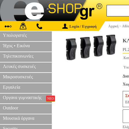
Login / Εγγραφή
Αρχική
>
Αθλη
Υπολογιστές
ΚΛ
Ήχος • Εικόνα
PL2
Τηλεπικοινωνίες
Κατ
Λευκές συσκευές
Υπο
Δια
Μικροσυσκευές
Χωρ
Εργαλεία
Σ
Οργανα γυμναστικής
ΝΕΟ
Εδ
Outdoor
Μουσικά όργανα
Ελάχ
Security