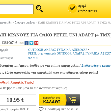
Αγορά
χωρίς εγγραφή
τικά είδη
>
Διάφορα outdoor
>
ΚΛΙΠ ΚΡΑΝΟΥΣ ΓΙΑ ΦΑΚΟ PETZL UNI ADAPT (4 ΤΜΧ) Μ
ΙΠ ΚΡΑΝΟΥΣ ΓΙΑ ΦΑΚΟ PETZL UNI ADAPT (4 ΤΜΧ
.138100746
ηγορία
OUTDOOR-ΑΝΔΡΑΣ-ΓΥΝΑΙΚΑ-ΑΞΕΣΟΥΑΡ
•
PETZL στην κατηγορία OUTDOOR-ΑΝΔΡΑΣ-ΓΥΝΑΙΚΑ-ΑΞΕΣΟ
κατηγορία
ΦΑΚΟΙ
θεσιμότητα: Αμεσα διαθέσιμο για online παραγγελία
/
Διαθεσιμότητα κατασ
ίς έξοδα αποστολής για παραλαβή από οποιοδήποτε eshop point!
ταθερά Χαμηλές Τιμές!
ώ θα βρείτε κάθε μέρα τις πιο ανταγωνιστικές τιμές
10.95 €
Προσθήκη στη wishlist
ιστη 30 ημερών 10.95 €