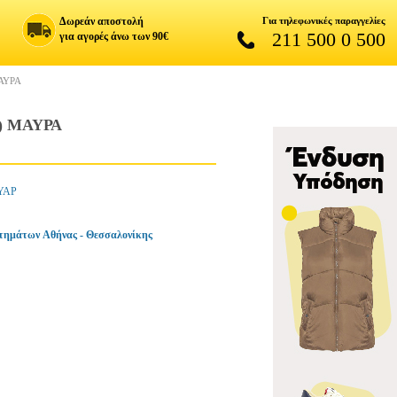
Δωρεάν αποστολή
Για τηλεφωνικές παραγγελίες
211 500 0 500
για αγορές άνω των 90€
ΑΥΡΑ
) ΜΑΥΡΑ
ΥΑΡ
τημάτων Αθήνας - Θεσσαλονίκης