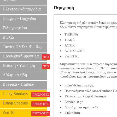
Περιγραφή
Ηλεκτρονικά παιχνίδια
Gadgets • Παιχνίδια
Κλιπ για τη στήριξη φακών Petzl σε κρά
δεν διαθέτει στηρίγματα. Είναι συμβατά 
Είδη γραφείου
TIKKINA
Βιβλία
TIKKA
ACTIK
Ταινίες DVD • Blu Ray
ACTIK CORE
Προσωπική φροντίδα
SWIFT RL
ΝΕΟ
Στην δεκαετία του 30 ο σπηλαιολόγος και
Ενδυση • Υπόδηση
ΝΕΟ
επιφάνειες των σπηλιών. Το 1975 τα αυτο
σήμερα η αποστολή της εταιρείας είναι 
Αθλητικά είδη
προοδεύουν και να προστατεύουν με επιτυ
Βρεφικά • Παιδικά
Είδος>Κλιπ στήριξης
Προτεινόμενα αθλήματα>Outdoor, Π
Crazy Sundays
ΠΡΟΣΦΟΡΕΣ
Υλικό κατασκευής>Πλαστικό
Βάρος>10 gr
Eshop Specials
ΠΡΟΣΦΟΡΕΣ
Λοιπά χαρακτηριστικά>
Zen 10
4 κλιπάκια
ΠΡΟΣΦΟΡΕΣ