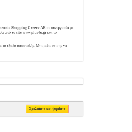
ctronic Shopping Greece ΑΕ
σε συνεργασία με
σα από το site www.plus4u.gr και το
τε τα έξοδα αποστολής. Μπορείτε επίσης να
Σχολιάστε και ψηφίστε