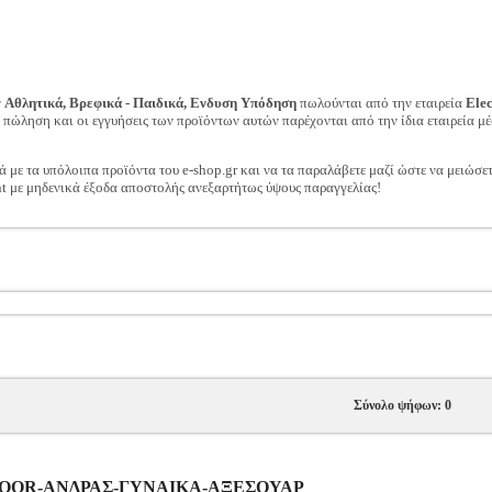
ν
Αθλητικά, Βρεφικά - Παιδικά, Ενδυση Υπόδηση
πωλούνται από την εταιρεία
Ele
ν πώληση και οι εγγυήσεις των προϊόντων αυτών παρέχονται από την ίδια εταιρεία μέ
ά με τα υπόλοιπα προϊόντα του e-shop.gr και να τα παραλάβετε μαζί ώστε να μειώσε
t με μηδενικά έξοδα αποστολής ανεξαρτήτως ύψους παραγγελίας!
Σύνολο ψήφων: 0
UTDOOR-ΑΝΔΡΑΣ-ΓΥΝΑΙΚΑ-ΑΞΕΣΟΥΑΡ