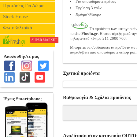
Για οποιοδήποτε κράνος
Προτάσεις Για Δώρα
Εγγύηση 3 ετών
Χρώμα>Μαύρο
Stock House
Φωτοβολταϊκά
Τα προϊόντα των κατηγοριώ
το site
Plus4u.gr
. Η υποστήριξη μετά τη
τηλεφωνικό κέντρο 211 2000 700.
SUPER MARKET
Μπορείτε να συνδυάσετε τα προϊόντα αυτ
παραλάβετε από οποιοδήποτε eshop poin
Σχετικά προϊόντα
Βαθμολογία & Σχόλια προιόντος
Αναζήτηση στην κατηγορία O