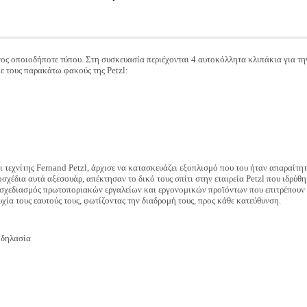
νος οποιοδήποτε τύπου. Στη συσκευασία περιέχονται 4 αυτοκόλλητα κλιπάκια για τ
με τους παρακάτω φακούς της Petzl:
 τεχνίτης Fernand Petzl, άρχισε να κατασκευάζει εξοπλισμό που του ήταν απαραίτητος
σχέδια αυτά αξεσουάρ, απέκτησαν το δικό τους σπίτι στην εταιρεία Petzl που ιδρύθη
ο σχεδιασμός πρωτοποριακών εργαλείων και εργονομικών προϊόντων που επιτρέπουν σ
χία τους εαυτούς τους, φωτίζοντας την διαδρομή τους, προς κάθε κατεύθυνση.
οδηλασία