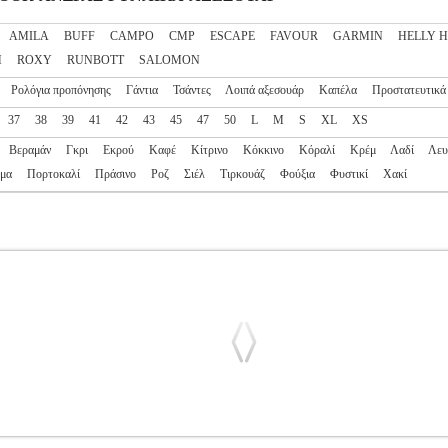
AMILA
BUFF
CAMPO
CMP
ESCAPE
FAVOUR
GARMIN
HELLY 
H
ROXY
RUNBOTT
SALOMON
Ρολόγια προπόνησης
Γάντια
Τσάντες
Λοιπά αξεσουάρ
Καπέλα
Προστατευτικά
37
38
39
41
42
43
45
47
50
L
M
S
XL
XS
Βεραμάν
Γκρι
Εκρού
Καφέ
Κίτρινο
Κόκκινο
Κόραλί
Κρέμ
Λαδί
Λευ
μα
Πορτοκαλί
Πράσινο
Ροζ
Σιέλ
Τιρκουάζ
Φούξια
Φυστικί
Χακί
NI ADAPT (4 ΤΜΧ) ΜΑΥΡΑ
PL2.138100746
PL2.138100746
PET