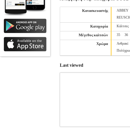
Κατασκευαστής
ABBEY
REUSC
Κατηγορία
Κάλτσες
Μέγεθος καλτσών
35
36
Χρώμα
Ανθρακί
Πολύχρω
Last viewed
ΚΛΙΠ ΚΡΑΝΟΥΣ ΓΙΑ ΦΑΚΟ PETZL U