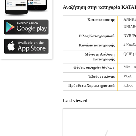
Αναζήτηση στην κατηγορία ΚΑΤ
Κατασκευαστής
ANNK
UNIAR
Είδος Καταγραφικού
NVR Ψη
Κανάλια καταγραφής
4 Κανάλ
Μέγιστη Ανάλυση
QCIF (1
Καταγραφής
Θέσεις σκληρών δίσκων
Μία
Δ
Έξοδοι εικόνας
VGA
Πρόσθετα Χαρακτηριστικά
iCloud
Last viewed