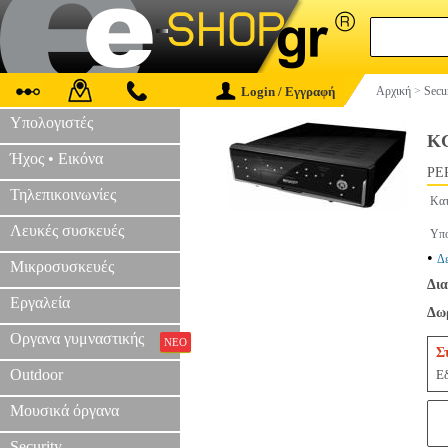
Login / Εγγραφή
Αρχική
>
Secu
Υπολογιστές
KG
Ήχος • Εικόνα
PE
Τηλεπικοινωνίες
Κατ
Λευκές συσκευές
Υπο
•
Δ
Μικροσυσκευές
Δια
Εργαλεία
Δωρ
Οργανα γυμναστικής
ΝΕΟ
Σ
Outdoor
Εδ
Μουσικά όργανα
Security