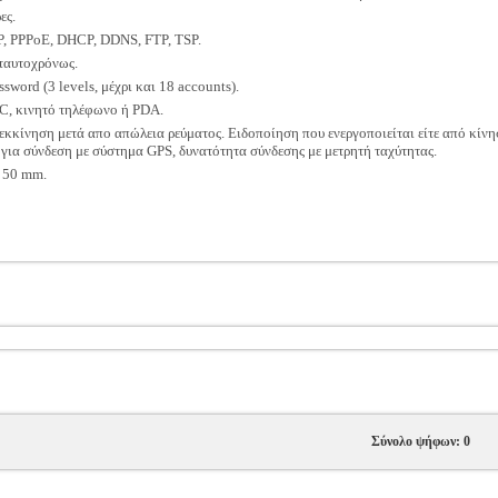
ες.
, PPPoE, DHCP, DDNS, FTP, TSP.
ταυτοχρόνως.
sword (3 levels, μέχρι και 18 accounts).
C, κινητό τηλέφωνο ή PDA.
κκίνηση μετά απο απώλεια ρεύματος. Ειδοποίηση που ενεργοποιείται είτε από κίνη
 για σύνδεση με σύστημα GPS, δυνατότητα σύνδεσης με μετρητή ταχύτητας.
 50 mm.
Σύνολο ψήφων: 0