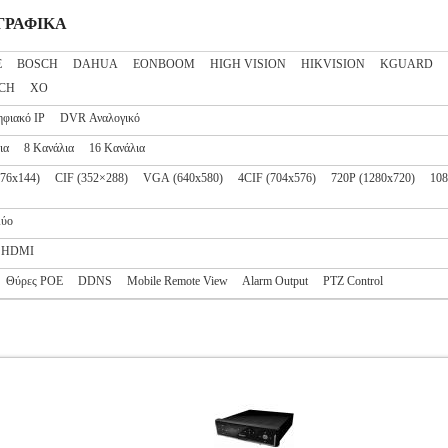
ΑΓΡΑΦΙΚΑ
E
BOSCH
DAHUA
EONBOOM
HIGH VISION
HIKVISION
KGUARD
CH
XO
φιακό IP
DVR Αναλογικό
ια
8 Κανάλια
16 Κανάλια
76x144)
CIF (352×288)
VGA (640x580)
4CIF (704x576)
720P (1280x720)
108
ύο
HDMI
Θύρες POE
DDNS
Mobile Remote View
Alarm Output
PTZ Control