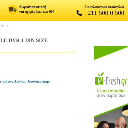
Δωρεάν αποστολή
Για τηλεφωνικές παραγγελίες
211 500 0 500
για αγορές άνω των 90€
N SIZE
E DVR 1 DIN SIZE
τημάτων Αθήνας - Θεσσαλονίκης