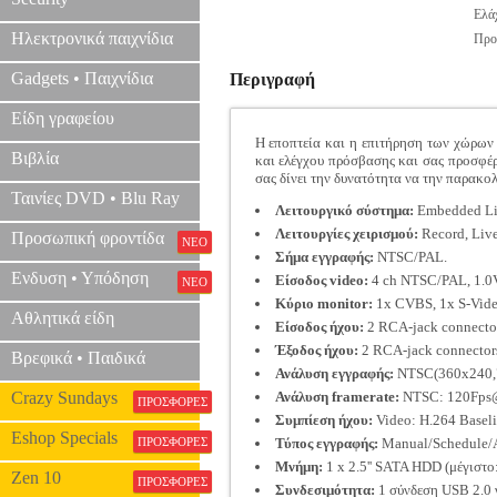
Ελάχ
Ηλεκτρονικά παιχνίδια
Προτ
Gadgets • Παιχνίδια
Περιγραφή
Είδη γραφείου
Η εποπτεία και η επιτήρηση των χώρων
Βιβλία
και ελέγχου πρόσβασης και σας προσφέρε
σας δίνει την δυνατότητα να την παρακο
Ταινίες DVD • Blu Ray
Λειτουργικό σύστημα:
Embedded Li
Λειτουργίες χειρισμού:
Record, Live
Προσωπική φροντίδα
ΝΕΟ
Σήμα εγγραφής:
NTSC/PAL.
Ενδυση • Υπόδηση
Είσοδος video:
4 ch NTSC/PAL, 1.0V
ΝΕΟ
Κύριο monitor:
1x CVBS, 1x S-Video
Αθλητικά είδη
Είσοδος ήχου:
2 RCA-jack connectors
Έξοδος ήχου:
2 RCA-jack connectors,
Βρεφικά • Παιδικά
Ανάλυση εγγραφής:
NTSC(360x240,7
Crazy Sundays
Ανάλυση framerate:
NTSC: 120Fps@3
ΠΡΟΣΦΟΡΕΣ
Συμπίεση ήχου:
Video: H.264 Baseli
Eshop Specials
ΠΡΟΣΦΟΡΕΣ
Τύπος εγγραφής:
Manual/Schedule/A
Μνήμη:
1 x 2.5'' SATA HDD (μέγιστο
Zen 10
ΠΡΟΣΦΟΡΕΣ
Συνδεσιμότητα:
1 σύνδεση USB 2.0 γ