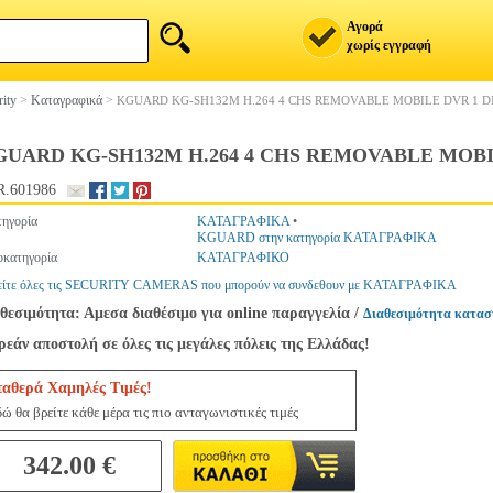
Αγορά
χωρίς εγγραφή
rity
>
Καταγραφικά
>
KGUARD KG-SH132M H.264 4 CHS REMOVABLE MOBILE DVR 1 DI
UARD KG-SH132M H.264 4 CHS REMOVABLE MOBIL
R.601986
ηγορία
ΚΑΤΑΓΡΑΦΙΚΑ
•
KGUARD στην κατηγορία ΚΑΤΑΓΡΑΦΙΚΑ
κατηγορία
ΚΑΤΑΓΡΑΦΙΚΟ
είτε όλες τις SECURITY CAMERAS που μπορούν να συνδεθουν με ΚΑΤΑΓΡΑΦΙΚΑ
θεσιμότητα: Αμεσα διαθέσιμο για online παραγγελία
/
Διαθεσιμότητα κατασ
εάν αποστολή σε όλες τις μεγάλες πόλεις της Ελλάδας!
ταθερά Χαμηλές Τιμές!
ώ θα βρείτε κάθε μέρα τις πιο ανταγωνιστικές τιμές
342.00 €