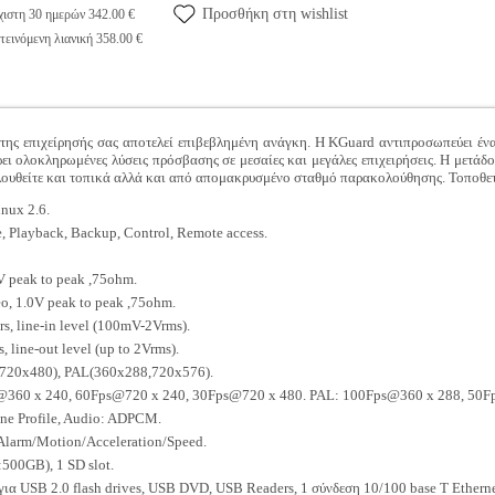
Προσθήκη στη wishlist
ιστη 30 ημερών 342.00 €
εινόμενη λιανική 358.00 €
 της επιχείρησής σας αποτελεί επιβεβλημένη ανάγκη. Η KGuard αντιπροσωπεύει 
ι ολοκληρωμένες λύσεις πρόσβασης σε μεσαίες και μεγάλες επιχειρήσεις. Η μετάδο
λουθείτε και τοπικά αλλά και από απομακρυσμένο σταθμό παρακολούθησης. Τοποθετε
nux 2.6.
, Playback, Backup, Control, Remote access.
 peak to peak ,75ohm.
, 1.0V peak to peak ,75ohm.
, line-in level (100mV-2Vrms).
 line-out level (up to 2Vrms).
20x480), PAL(360x288,720x576).
60 x 240, 60Fps@720 x 240, 30Fps@720 x 480. PAL: 100Fps@360 x 288, 50F
ne Profile, Audio: ADPCM.
larm/Motion/Acceleration/Speed.
:500GB), 1 SD slot.
ια USB 2.0 flash drives, USB DVD, USB Readers, 1 σύνδεση 10/100 base T Etherne