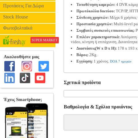
Τοποθέτηση καμερών:
4 DVR κάμερ
Προτάσεις Για Δώρα
Πρωτόκολλα δικτύου:
TCP/IP, HTTP
Stock House
Σύνδεση χρηστών:
Μέχρι 6 χρήστες 
Προστασία χρηστών:
Multi-level pas
Φωτοβολταϊκά
Συμβατές συσκευές επικοινωνίας:
P
Επιλέον χαρακτηριστικά:
Αυτόματη ε
SUPER MARKET
video, κίνηση ή επιτάχυνση. Δυνατότητα
Διαστάσεις(W x D x H):
178 x 193 x
Βάρος:
2Kg.
Εγγύηση:
1 χρόνος.
DOA 7 ημερών
Σχετικά προϊόντα
Βαθμολογία & Σχόλια προιόντος