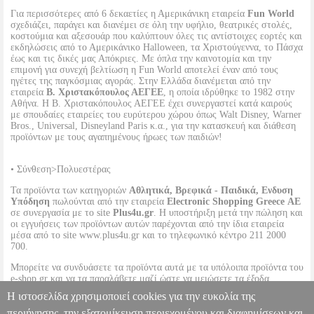
Για περισσότερες από 6 δεκαετίες η Αμερικάνικη εταιρεία
Fun World
σχεδιάζει, παράγει και διανέμει σε όλη την υφήλιο, θεατρικές στολές,
κοστούμια και αξεσουάρ που καλύπτουν όλες τις αντίστοιχες εορτές και
εκδηλώσεις από το Αμερικάνικο Halloween, τα Χριστούγεννα, το Πάσχα
έως και τις δικές μας Απόκριες. Με όπλα την καινοτομία και την
επιμονή για συνεχή βελτίωση η Fun World αποτελεί έναν από τους
ηγέτες της παγκόσμιας αγοράς. Στην Ελλάδα διανέμεται από την
εταιρεία
Β. Χριστακόπουλος ΑΕΓΕΕ
, η οποία ιδρύθηκε το 1982 στην
Αθήνα. Η Β. Χριστακόπουλος ΑΕΓΕΕ έχει συνεργαστεί κατά καιρούς
με σπουδαίες εταιρείες του ευρύτερου χώρου όπως Walt Disney, Warner
Bros., Universal, Disneyland Paris κ.α., για την κατασκευή και διάθεση
προϊόντων με τους αγαπημένους ήρωες των παιδιών!
• Σύνθεση>Πολυεστέρας
Τα προϊόντα των κατηγοριών
Αθλητικά, Βρεφικά - Παιδικά, Ενδυση
Υπόδηση
πωλούνται από την εταιρεία
Electronic Shopping Greece ΑΕ
σε συνεργασία με το site
Plus4u.gr
. Η υποστήριξη μετά την πώληση και
οι εγγυήσεις των προϊόντων αυτών παρέχονται από την ίδια εταιρεία
μέσα από το site www.plus4u.gr και το τηλεφωνικό κέντρο 211 2000
700.
Μπορείτε να συνδυάσετε τα προϊόντα αυτά με τα υπόλοιπα προϊόντα του
e-shop.gr και να τα παραλάβετε μαζί ώστε να μειώσετε τα έξοδα
αποστολής. Μπορείτε επίσης να παραλάβετε από οποιοδήποτε eshop
Η ιστοσελίδα χρησιμοποιεί cookies για την ευκολία της
point με μηδενικά έξοδα αποστολής ανεξαρτήτως ύψους παραγγελίας!
περιήγησης, την εξατομίκευση περιεχομένου και διαφημίσεων και