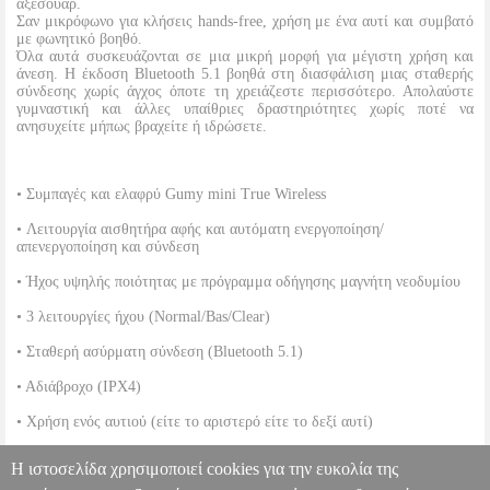
αξεσουάρ.
Σαν μικρόφωνο για κλήσεις hands-free, χρήση με ένα αυτί και συμβατό
με φωνητικό βοηθό.
Όλα αυτά συσκευάζονται σε μια μικρή μορφή για μέγιστη χρήση και
άνεση. Η έκδοση Bluetooth 5.1 βοηθά στη διασφάλιση μιας σταθερής
σύνδεσης χωρίς άγχος όποτε τη χρειάζεστε περισσότερο. Απολαύστε
γυμναστική και άλλες υπαίθριες δραστηριότητες χωρίς ποτέ να
ανησυχείτε μήπως βραχείτε ή ιδρώσετε.
• Συμπαγές και ελαφρύ Gumy mini True Wireless
• Λειτουργία αισθητήρα αφής και αυτόματη ενεργοποίηση/
απενεργοποίηση και σύνδεση
• Ήχος υψηλής ποιότητας με πρόγραμμα οδήγησης μαγνήτη νεοδυμίου
• 3 λειτουργίες ήχου (Normal/Bas/Clear)
• Σταθερή ασύρματη σύνδεση (Bluetooth 5.1)
• Αδιάβροχο (IPX4)
• Χρήση ενός αυτιού (είτε το αριστερό είτε το δεξί αυτί)
• Μικρόφωνο για τηλεργασία και κλήσεις hands-free
Η ιστοσελίδα χρησιμοποιεί cookies για την ευκολία της