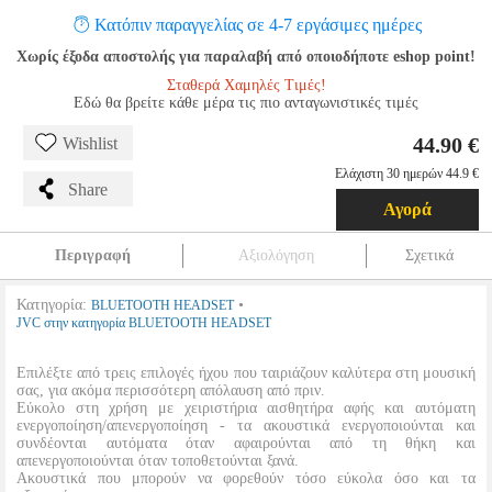
Κατόπιν παραγγελίας σε 4-7 εργάσιμες ημέρες
Χωρίς έξοδα αποστολής για παραλαβή από οποιοδήποτε eshop point!
Σταθερά Χαμηλές Τιμές!
Εδώ θα βρείτε κάθε μέρα τις πιο ανταγωνιστικές τιμές
44.90 €
Wishlist
Ελάχιστη 30 ημερών 44.9 €
Share
Αγορά
Περιγραφή
Αξιολόγηση
Σχετικά
Κατηγορία:
•
BLUETOOTH HEADSET
JVC στην κατηγορία BLUETOOTH HEADSET
Επιλέξτε από τρεις επιλογές ήχου που ταιριάζουν καλύτερα στη μουσική
σας, για ακόμα περισσότερη απόλαυση από πριν.
Εύκολο στη χρήση με χειριστήρια αισθητήρα αφής και αυτόματη
ενεργοποίηση/απενεργοποίηση - τα ακουστικά ενεργοποιούνται και
συνδέονται αυτόματα όταν αφαιρούνται από τη θήκη και
απενεργοποιούνται όταν τοποθετούνται ξανά.
Ακουστικά που μπορούν να φορεθούν τόσο εύκολα όσο και τα