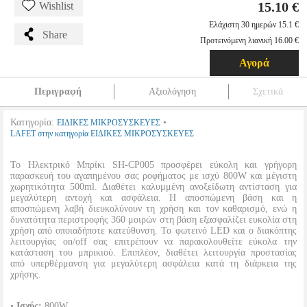
15.10 €
Wishlist
Ελάχιστη 30 ημερών 15.1 €
Share
Προτεινόμενη λιανική 16.00 €
Αγορά
Περιγραφή
Αξιολόγηση
Σχετικά
Κατηγορία:
•
ΕΙΔΙΚΕΣ ΜΙΚΡΟΣΥΣΚΕΥΕΣ
LAFET στην κατηγορία ΕΙΔΙΚΕΣ ΜΙΚΡΟΣΥΣΚΕΥΕΣ
Το Ηλεκτρικό Μπρίκι SH-CP005 προσφέρει εύκολη και γρήγορη
παρασκευή του αγαπημένου σας ροφήματος με ισχύ 800W και μέγιστη
χωρητικότητα 500ml. Διαθέτει καλυμμένη ανοξείδωτη αντίσταση για
μεγαλύτερη αντοχή και ασφάλεια. Η αποσπώμενη βάση και η
αποσπώμενη λαβή διευκολύνουν τη χρήση και τον καθαρισμό, ενώ η
δυνατότητα περιστροφής 360 μοιρών στη βάση εξασφαλίζει ευκολία στη
χρήση από οποιαδήποτε κατεύθυνση. Το φωτεινό LED και ο διακόπτης
λειτουργίας on/off σας επιτρέπουν να παρακολουθείτε εύκολα την
κατάσταση του μπρικιού. Επιπλέον, διαθέτει λειτουργία προστασίας
από υπερθέρμανση για μεγαλύτερη ασφάλεια κατά τη διάρκεια της
χρήσης.
•
Ισχύς:
800W.