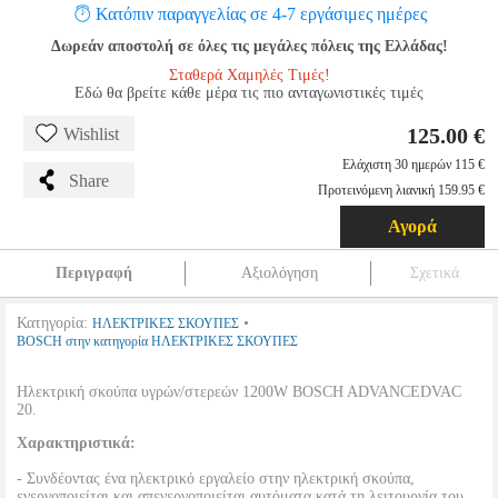
Κατόπιν παραγγελίας σε 4-7 εργάσιμες ημέρες
Δωρεάν αποστολή σε όλες τις μεγάλες πόλεις της Ελλάδας!
Σταθερά Χαμηλές Τιμές!
Εδώ θα βρείτε κάθε μέρα τις πιο ανταγωνιστικές τιμές
125.00 €
Wishlist
Ελάχιστη 30 ημερών 115 €
Share
Προτεινόμενη λιανική 159.95 €
Αγορά
Περιγραφή
Αξιολόγηση
Σχετικά
Κατηγορία:
•
ΗΛΕΚΤΡΙΚΕΣ ΣΚΟΥΠΕΣ
BOSCH στην κατηγορία ΗΛΕΚΤΡΙΚΕΣ ΣΚΟΥΠΕΣ
Ηλεκτρική σκούπα υγρών/στερεών 1200W BOSCH ADVANCEDVAC
20.
Χαρακτηριστικά:
- Συνδέοντας ένα ηλεκτρικό εργαλείο στην ηλεκτρική σκούπα,
ενεργοποιείται και απενεργοποιείται αυτόματα κατά τη λειτουργία του