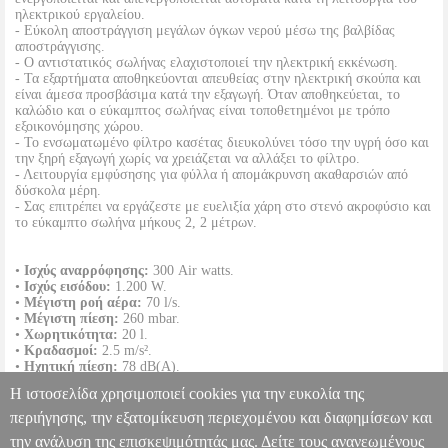
ηλεκτρικού εργαλείου.
- Εύκολη αποστράγγιση μεγάλων όγκων νερού μέσω της βαλβίδας
αποστράγγισης.
- Ο αντιστατικός σωλήνας ελαχιστοποιεί την ηλεκτρική εκκένωση.
- Τα εξαρτήματα αποθηκεύονται απευθείας στην ηλεκτρική σκούπα και
είναι άμεσα προσβάσιμα κατά την εξαγωγή. Όταν αποθηκεύεται, το
καλώδιο και ο εύκαμπτος σωλήνας είναι τοποθετημένοι με τρόπο
εξοικονόμησης χώρου.
- Το ενσωματωμένο φίλτρο κασέτας διευκολύνει τόσο την υγρή όσο και
την ξηρή εξαγωγή χωρίς να χρειάζεται να αλλάξει το φίλτρο.
- Λειτουργία εμφύσησης για φύλλα ή απομάκρυνση ακαθαρσιών από
δύσκολα μέρη.
- Σας επιτρέπει να εργάζεστε με ευελιξία χάρη στο στενό ακροφύσιο και
το εύκαμπτο σωλήνα μήκους 2, 2 μέτρων.
•
Ισχύς αναρρόφησης:
300 Air watts.
•
Ισχύς εισόδου:
1.200 W.
•
Μέγιστη ροή αέρα:
70 l/s.
•
Μέγιστη πίεση:
260 mbar.
•
Χωρητικότητα:
20 l.
•
Κραδασμοί:
2.5 m/s².
•
Ηχητική πίεση:
78 dB(A).
•
Χρώμα:
Πράσινο.
Η ιστοσελίδα χρησιμοποιεί cookies για την ευκολία της
•
Βάρος:
7.6 Kg.
•
Εγγύηση:
2 χρόνια.
περιήγησης, την εξατομίκευση περιεχομένου και διαφημίσεων και
DOA 7 ημερών
την ανάλυση της επισκεψιμότητάς μας. Δείτε τους ανανεωμένους
ΗΛΕΚΤΡΙΚΗ ΣΚΟΥΠΑ ΥΓΡΩΝ/ΣΤΕΡΕΩΝ 1200W BOSCH