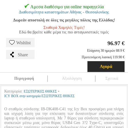
Αμεσα διαθέσιμο για online παραγγελία
Διαθεσιμότητα καταστημάτων Αθήνας - Θεσσαλονίκης
Δωρεάν αποστολή σε όλες τις μεγάλες πόλεις της Ελλάδας!
Σταθερά Χαμηλές Τιμές!
Εδώ θα βρείτε κάθε μέρα τις πιο ανταγωνιστικές τιμές
96.97 €
Wishlist
Ελάχιστη 30 ημερών 88.9 €
Share
Προτεινόμενη λιανική 119.90 €
Αγορά
Περιγραφή
Αξιολόγηση
Σχετικά
Κατηγορία:
•
ΕΞΩΤΕΡΙΚΕΣ ΘΗΚΕΣ
ICY BOX στην κατηγορία ΕΞΩΤΕΡΙΚΕΣ ΘΗΚΕΣ
Ο σταθμός σύνδεσης IB-DK408-C41 της Icy Box προσφέρει μια πλήρη
και ισχυρή λύση για την επέκταση των δυνατοτήτων σύνδεσης ενός
laptop ή σταθερού υπολογιστή. Με 7 θύρες για σύνδεση περιφερειακών
συσκευών μέσω μιας μόνο θύρας USB4 Gen 3?2 Type-C, υποστηρίζει
εξαιρετικές ταχύτητες μεταφοράς δεδομένων (έως 40 Gbit/s) και μπορεί