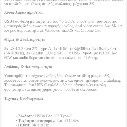
να συνδεθεί με οθόνες υψηλής ανάλυσης, μέχρι και 8K.
Κύρια Χαρακτηριστικά
USB4 σύνδεση με ταχύτητες έως 40 Gbit/s, υποστήριξη ταυτόχρονης
μεταφοράς δεδομένων και παροχής ισχύος, dual video output έως 8K και
πλήρης συμβατότητα με Windows, macOS και Chrome OS.
Θύρες & Συνδεσιμότητα
2x USB 3.2 Gen 2?1 Type-A, 1x HDMI (8K@30Hz), 1x DisplayPort
(8K@30Hz), 1x Gigabit LAN (RJ45), 1x USB Type-C με PD 3.0 έως
60W και audio θύρα για είσοδο μικροφώνου και έξοδο ήχου.
Απόδοση & Λειτουργικότητα
Υποστηρίζει ταυτόχρονη χρήση δύο οθονών σε 4K ή μίας σε 8K,
προσφέροντας υψηλή παραγωγικότητα και ομαλή εμπειρία multitasking.
Το ενσωματωμένο USB-C καλώδιο 30 cm εξασφαλίζει εύκολη
φορητότητα και άμεση χρήση χωρίς πρόσθετα αξεσουάρ.
Τεχνικές Προδιαγραφές
•
Σύνδεση:
USB4 Gen 3?2 Type-C
•
Ταχύτητα μεταφοράς:
έως 40 Gbit/s
•
HDMI:
8K@30Hz