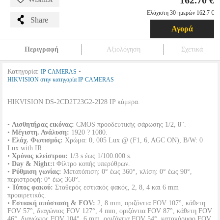
162.70 €
Ελάχιστη 30 ημερών 162.7 €
Share
Αγορά
Περιγραφή
Αξιολόγηση
Σχετικά
Κατηγορία:
•
IP CAMERAS
HIKVISION στην κατηγορία IP CAMERAS
HIKVISION DS-2CD2T23G2-2I28 IP κάμερα.
•
Αισθητήρας εικόνας:
CMOS προοδευτικής σάρωσης 1/2, 8".
•
Μέγιστη. Ανάλυση:
1920 ? 1080.
•
Ελάχ. Φωτισμός:
Χρώμα: 0, 005 Lux @ (F1, 6, AGC ON), B/W: 0
Lux with IR.
•
Χρόνος κλείστρου:
1/3 s έως 1/100.000 s.
•
Day & Night:
t Φίλτρο κοπής υπερύθρων.
•
Ρύθμιση γωνίας:
Μετατόπιση: 0° έως 360°, κλίση: 0° έως 90°,
περιστροφή: 0° έως 360°.
•
Τύπος φακού:
Σταθερός εστιακός φακός, 2, 8, 4 και 6 mm
προαιρετικός.
•
Εστιακή απόσταση & FOV:
2, 8 mm, οριζόντια FOV 107°, κάθετη
FOV 57°, διαγώνιος FOV 127°, 4 mm, οριζόντια FOV 87°, κάθετη FOV
46°, διαγώνιος FOV 104°, 6 mm, οριζόντια FOV 54°, κατακόρυφο FOV