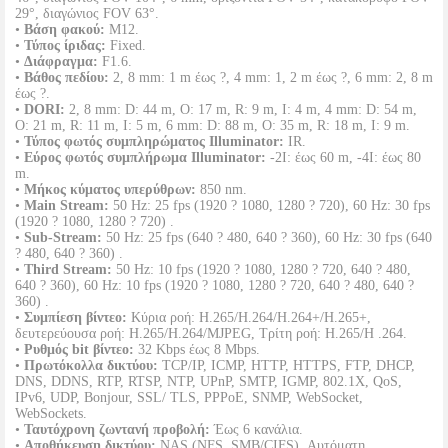
29°, διαγώνιος FOV 63°.
•
Βάση φακού:
M12.
•
Τύπος ίριδας:
Fixed.
•
Διάφραγμα:
F1.6.
•
Βάθος πεδίου:
2, 8 mm: 1 m έως ?, 4 mm: 1, 2 m έως ?, 6 mm: 2, 8 m
έως ?.
•
DORI:
2, 8 mm: D: 44 m, O: 17 m, R: 9 m, I: 4 m, 4 mm: D: 54 m,
O: 21 m, R: 11 m, I: 5 m, 6 mm: D: 88 m, O: 35 m, R: 18 m, I: 9 m.
•
Τύπος φωτός συμπληρώματος Illuminator:
IR.
•
Εύρος φωτός συμπλήρωμα Illuminator:
-2I: έως 60 m, -4I: έως 80
m.
•
Μήκος κύματος υπερύθρων:
850 nm.
•
Main Stream:
50 Hz: 25 fps (1920 ? 1080, 1280 ? 720), 60 Hz: 30 fps
(1920 ? 1080, 1280 ? 720) .
•
Sub-Stream:
50 Hz: 25 fps (640 ? 480, 640 ? 360), 60 Hz: 30 fps (640
? 480, 640 ? 360) .
•
Third Stream:
50 Hz: 10 fps (1920 ? 1080, 1280 ? 720, 640 ? 480,
640 ? 360), 60 Hz: 10 fps (1920 ? 1080, 1280 ? 720, 640 ? 480, 640 ?
360) .
•
Συμπίεση βίντεο:
Κύρια ροή: H.265/H.264/H.264+/H.265+,
δευτερεύουσα ροή: H.265/H.264/MJPEG, Τρίτη ροή: H.265/H .264.
•
Ρυθμός bit βίντεο:
32 Kbps έως 8 Mbps.
•
Πρωτόκολλα δικτύου:
TCP/IP, ICMP, HTTP, HTTPS, FTP, DHCP,
DNS, DDNS, RTP, RTSP, NTP, UPnP, SMTP, IGMP, 802.1X, QoS,
IPv6, UDP, Bonjour, SSL/ TLS, PPPoE, SNMP, WebSocket,
WebSockets.
•
Ταυτόχρονη ζωντανή προβολή:
Έως 6 κανάλια.
•
Αποθήκευση δικτύου:
NAS (NFS, SMB/CIFS), Αυτόματη