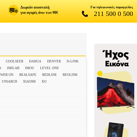
Δωρεάν αποστολή
Για τηλεφωνικές παραγγελίες
211 500 0 500
για αγορές άνω των 90€
M
COOLSEER
DAHUA
DENVER
D-LINK
N
IMILAB
IMOU
LEVEL ONE
OWER ON
REALSAFE
REDLINE
REOLINK
UNIARCH
XIAOMI
XO