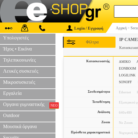
Login / Εγγραφή
Αρχική
>
Secu
Υπολογιστές
IP CAME
Φίλτρα
Κατασκευα
Ήχος • Εικόνα
Τηλεπικοινωνίες
Κατασκευαστής
AMIKO
EONBOOM
Λευκές συσκευές
LOGILINK
Μικροσυσκευές
SONOFF
Συνδεσιμότητα
Ethernet
Εργαλεία
Τοποθέτηση
Εξωτερικού 
Οργανα γυμναστικής
ΝΕΟ
Ανάλυση
640x480
Outdoor
Zoom
No Zoom
Μουσικά όργανα
Πρόσθετα χαρακτηριστικά
Νυχτερινή λ
Security