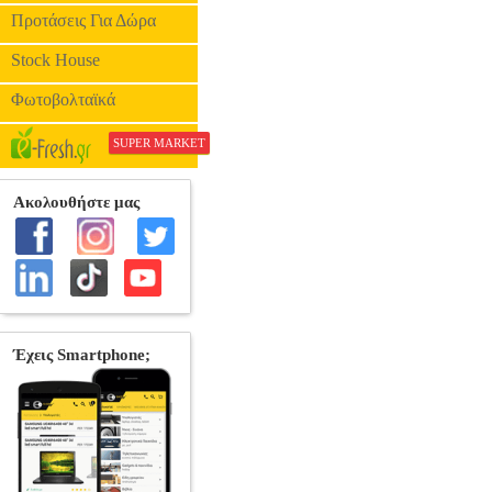
Προτάσεις Για Δώρα
Stock House
Φωτοβολταϊκά
SUPER MARKET