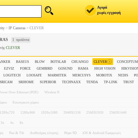
Αγορά
χωρίς εγγραφή
rity
>
IP Cameras
>
CLEVER
RAS
1 προϊόντα
στής
CLEVER
x
ANKER
BASEUS
BLOW
BOTSLAB
CHUANGO
CLEVER
CONCEPTU
EZVIZ
FORCE
GEMBIRD
GOSUND
HAMA
HIGH VISION
HIKVISIO
LOGITECH
LOOSAFE
MARMITEK
MERCUSYS
MOBOTIX
NEDIS
P
SRICAM
SRIHOME
SUPERIOR
TECHNAXX
TENDA
TP-LINK
TRUST
Power Over Ethernet (POE)
Wireless N
χώρου
Εσωτερικού χώρου
1280x720
1280x960
1920x1080
2048X1536
2560X1920
2560X1440
3x
4x
8x
ήψη
Pan & Tilt
Αισθητήρας κίνησης
Θύρα SD
iOS & Android Εφαρμογές