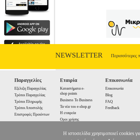
NEWSLETTER
Περισσότερες 
Παραγγελίες
Εταιρία
Επικοινωνία
Εξέλιξη Παραγγελίας
Καταστήματα e-
Επικοινωνία
shop points
Τρόποι Παραγγελίας
Blog
Business To Business
Τρόποι Πληρωμής
FAQ
Τα νέα του e-shop.gr
Τρόποι Αποστολής
Feedback
Η εταιρεία
Επιστροφές Προιόντων
Οροι χρήσης
Cookies
Η ιστοσελίδα χρησιμοποιεί cookies γι