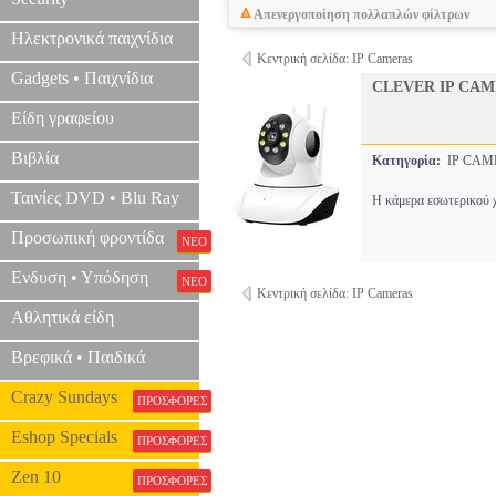
Απενεργοποίηση πολλαπλών φίλτρων
Ηλεκτρονικά παιχνίδια
Κεντρική σελίδα: IP Cameras
Gadgets • Παιχνίδια
CLEVER IP CAM
Είδη γραφείου
Βιβλία
Κατηγορία:
IP CA
Ταινίες DVD • Blu Ray
Η κάμερα εσωτερικού χ
Προσωπική φροντίδα
ΝΕΟ
Ενδυση • Υπόδηση
ΝΕΟ
Κεντρική σελίδα: IP Cameras
Αθλητικά είδη
Βρεφικά • Παιδικά
Crazy Sundays
ΠΡΟΣΦΟΡΕΣ
Eshop Specials
ΠΡΟΣΦΟΡΕΣ
Zen 10
ΠΡΟΣΦΟΡΕΣ