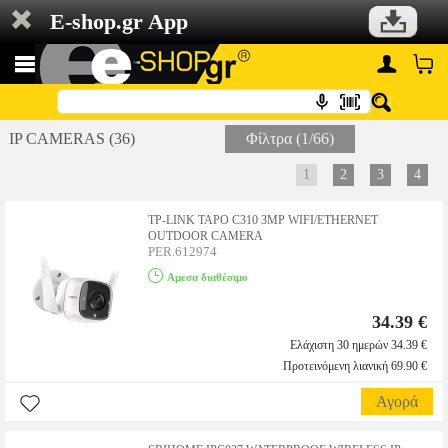
E-shop.gr App
IP CAMERAS (36)
Φίλτρα (1/66)
1
2
3
4
TP-LINK TAPO C310 3MP WIFI/ETHERNET
OUTDOOR CAMERA
PER.612974
Αμεσα διαθέσιμο
34.39 €
Ελάχιστη 30 ημερών 34.39 €
Προτεινόμενη λιανική 69.90 €
Αγορά