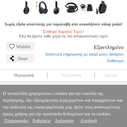
Χωρίς έξοδα αποστολής για παραλαβή από οποιοδήποτε eshop point!
Σταθερά Χαμηλές Τιμές!
Εδώ θα βρείτε κάθε μέρα τις πιο ανταγωνιστικές τιμές
Εξαντλημένο
Wishlist
Αποστολή ενημέρωσης με email μόλις ξαναγίνει
Share
διαθέσιμο
Περιγραφή
Αξιολόγηση
Σχετικά
HAMA SPIRIT FOCUSED BLUETOOTH ΑΚΟΥΣΤΙΚΑ HAMA-
184160
TEL.230585
TEL.230585
ΗΑΜΑ
ΗΑΜΑ
BLUETOOTH
Η ιστοσελίδα χρησιμοποιεί cookies για την ευκολία της
HEADSET
HAMA SPIRIT FOCUSED BLUETOOTH
Πληροφορίες & Υπηρεσίες >
περιήγησης, την εξατομίκευση περιεχομένου και διαφημίσεων και
ΑΚΟΥΣΤΙΚΑ HAMA-184160
την ανάλυση της επισκεψιμότητάς μας. Δείτε τους ανανεωμένους
0
όρους χρήσης για την προστασία δεδομένων και τα cookies.
Πληροφορίες
Ρυθμίσεις
Απόρριψη
Αποδοχή