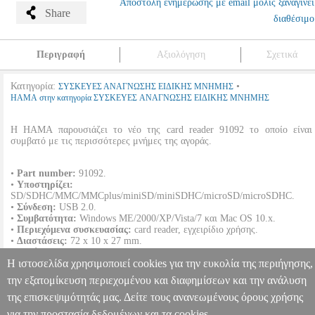
Αποστολή ενημέρωσης με email μόλις ξαναγίνει
Share
διαθέσιμο
Περιγραφή
Αξιολόγηση
Σχετικά
Κατηγορία:
•
ΣΥΣΚΕΥΕΣ ΑΝΑΓΝΩΣΗΣ ΕΙΔΙΚΗΣ ΜΝΗΜΗΣ
HAMA στην κατηγορία ΣΥΣΚΕΥΕΣ ΑΝΑΓΝΩΣΗΣ ΕΙΔΙΚΗΣ ΜΝΗΜΗΣ
Η HAMA παρουσιάζει το νέο της card reader 91092 το οποίο είναι
συμβατό με τις περισσότερες μνήμες της αγοράς.
•
Part number:
91092.
•
Υποστηρίζει:
SD/SDHC/MMC/MMCplus/miniSD/miniSDHC/microSD/microSDHC.
•
Σύνδεση:
USB 2.0.
•
Συμβατότητα:
Windows ME/2000/XP/Vista/7 και Mac OS 10.x.
•
Περιεχόμενα συσκευασίας:
card reader, εγχειρίδιο χρήσης.
•
Διαστάσεις:
72 x 10 x 27 mm.
•
Εγγύηση:
1 χρόνος.
DOA 7 ημερών
Η ιστοσελίδα χρησιμοποιεί cookies για την ευκολία της περιήγησης,
HAMA 91092 8IN1 CARD READER USB 2.0
PER.566312
την εξατομίκευση περιεχομένου και διαφημίσεων και την ανάλυση
PER.566312
HAMA
HAMA
ΣΥΣΚΕΥΕΣ ΑΝΑΓΝΩΣΗΣ ΕΙΔΙΚΗ
της επισκεψιμότητάς μας. Δείτε τους ανανεωμένους όρους χρήσης
ΜΝΗΜΗΣ
Κατηγορία: ΣΥΣΚΕΥΕΣ ΑΝΑΓΝΩΣΗΣ ΕΙΔΙΚΗΣ
Πληροφορίες & Υπηρεσίες >
ΜΝΗΜΗΣ •HAMA στην κατηγορία
για την προστασία δεδομένων και τα cookies.