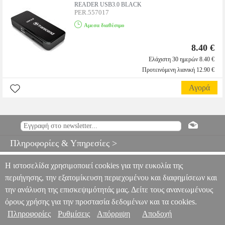
READER USB3.0 BLACK
PER.557017
Αμεσα διαθέσιμο
8.40 €
Ελάχιστη 30 ημερών 8.40 €
Προτεινόμενη λιανική 12.90 €
Αγορά
Πληροφορίες & Υπηρεσίες >
Η ιστοσελίδα χρησιμοποιεί cookies για την ευκολία της
περιήγησης, την εξατομίκευση περιεχομένου και διαφημίσεων και
την ανάλυση της επισκεψιμότητάς μας. Δείτε τους ανανεωμένους
όρους χρήσης για την προστασία δεδομένων και τα cookies.
Πληροφορίες
Ρυθμίσεις
Απόρριψη
Αποδοχή