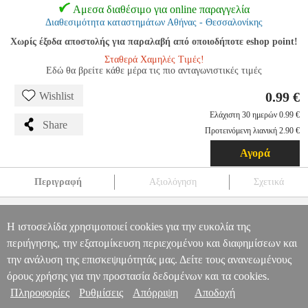
Αμεσα διαθέσιμο για online παραγγελία
Διαθεσιμότητα καταστημάτων Αθήνας - Θεσσαλονίκης
Χωρίς έξοδα αποστολής για παραλαβή από οποιοδήποτε eshop point!
Σταθερά Χαμηλές Τιμές!
Εδώ θα βρείτε κάθε μέρα τις πιο ανταγωνιστικές τιμές
0.99 €
Wishlist
Ελάχιστη 30 ημερών 0.99 €
Share
Προτεινόμενη λιανική 2.90 €
Αγορά
Περιγραφή
Αξιολόγηση
Σχετικά
HAMA 181346 CRYSTAL CLEAR COVER FOR THE
SAMSUNG GALAXY J7 (2017) TRANSPARENT
TEL.047738
Η ιστοσελίδα χρησιμοποιεί cookies για την ευκολία της
TEL.047738
HAMA
HAMA
ΘΗΚΗ
HAMA 181346 CRYSTAL
Πληροφορίες & Υπηρεσίες >
περιήγησης, την εξατομίκευση περιεχομένου και διαφημίσεων και
CLEAR COVER FOR THE SAMSUNG GALAXY J7 (2017)
την ανάλυση της επισκεψιμότητάς μας. Δείτε τους ανανεωμένους
TRANSPARENT
0.99
όρους χρήσης για την προστασία δεδομένων και τα cookies.
Πληροφορίες
Ρυθμίσεις
Απόρριψη
Αποδοχή