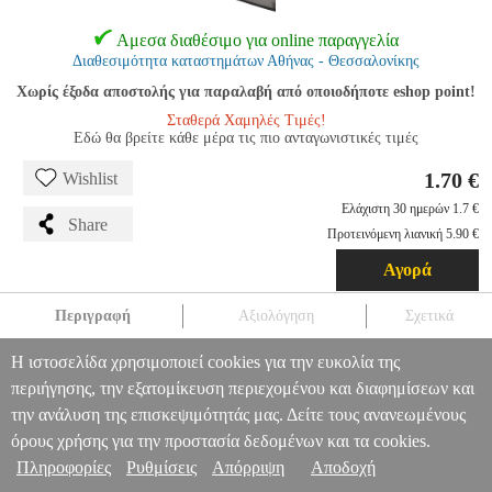
Αμεσα διαθέσιμο για online παραγγελία
Διαθεσιμότητα καταστημάτων Αθήνας - Θεσσαλονίκης
Χωρίς έξοδα αποστολής για παραλαβή από οποιοδήποτε eshop point!
Σταθερά Χαμηλές Τιμές!
Εδώ θα βρείτε κάθε μέρα τις πιο ανταγωνιστικές τιμές
1.70 €
Wishlist
Ελάχιστη 30 ημερών 1.7 €
Share
Προτεινόμενη λιανική 5.90 €
Αγορά
Περιγραφή
Αξιολόγηση
Σχετικά
HAMA 181272 SILK COVER FOR SAMSUNG GALAXY S8+
Η ιστοσελίδα χρησιμοποιεί cookies για την ευκολία της
BLACK
TEL.047731
TEL.047731
HAMA
HAMA
ΘΗΚΗ
HAMA
περιήγησης, την εξατομίκευση περιεχομένου και διαφημίσεων και
181272 SILK COVER FOR SAMSUNG GALAXY S8+ BLACK
Πληροφορίες & Υπηρεσίες >
την ανάλυση της επισκεψιμότητάς μας. Δείτε τους ανανεωμένους
1.70
όρους χρήσης για την προστασία δεδομένων και τα cookies.
Πληροφορίες
Ρυθμίσεις
Απόρριψη
Αποδοχή