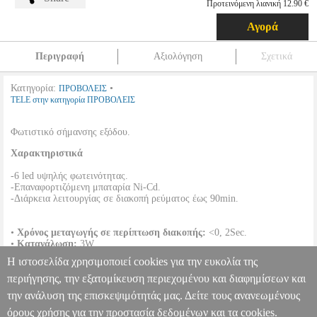
Προτεινόμενη λιανική 12.90 €
Αγορά
Περιγραφή
Αξιολόγηση
Σχετικά
Κατηγορία:
•
ΠΡΟΒΟΛΕΙΣ
TELE στην κατηγορία ΠΡΟΒΟΛΕΙΣ
Φωτιστικό σήμανσης εξόδου.
Χαρακτηριστικά
-6 led υψηλής φωτεινότητας.
-Επαναφορτιζόμενη μπαταρία Ni-Cd.
-Διάρκεια λειτουργίας σε διακοπή ρεύματος έως 90min.
•
Xρόνος μεταγωγής σε περίπτωση διακοπής:
<0, 2Sec.
•
Kατανάλωση:
3W.
•
Διαστάσεις:
360x146x27mm.
Η ιστοσελίδα χρησιμοποιεί cookies για την ευκολία της
•
Εγγύηση:
1 χρόνος.
DOA 7 ημερών
περιήγησης, την εξατομίκευση περιεχομένου και διαφημίσεων και
την ανάλυση της επισκεψιμότητάς μας. Δείτε τους ανανεωμένους
ΦΩΤΙΣΤΙΚΟ ΑΣΦΑΛΕΙΑΣ EML-010 ΜΕ LED EXIT
PER.992707
PER.992707
TELE
TELE
ΠΡΟΒΟΛΕΙΣ
Κατηγορία: ΠΡΟΒΟΛΕΙΣ
όρους χρήσης για την προστασία δεδομένων και τα cookies.