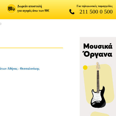
Δωρεάν αποστολή
Για τηλεφωνικές παραγγελίες
211 500 0 500
για αγορές άνω των 90€
)
άτων Αθήνας - Θεσσαλονίκης