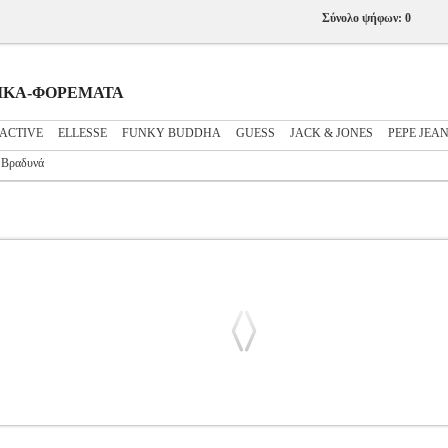
Σύνολο ψήφων: 0
ΝΑΙΚΑ-ΦΟΡΕΜΑΤΑ
ACTIVE
ELLESSE
FUNKY BUDDHA
GUESS
JACK & JONES
PEPE JEA
Βραδυνά
0274325 ΛΑΔΙ (S)
PL3.122228766
PL3.122228766
VERO MOD