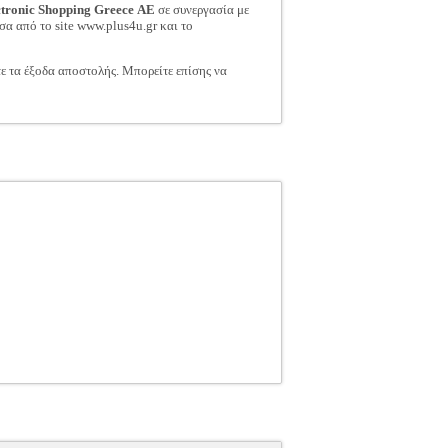
ctronic Shopping Greece ΑΕ
σε συνεργασία με
σα από το site www.plus4u.gr και το
τε τα έξοδα αποστολής. Μπορείτε επίσης να