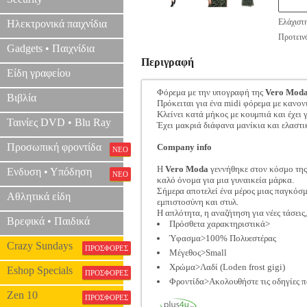
Ελάχιστ
Ηλεκτρονικά παιχνίδια
Προτεινό
Gadgets • Παιχνίδια
Περιγραφή
Είδη γραφείου
Φόρεμα με την υπογραφή της
Vero Mod
Βιβλία
Πρόκειται για ένα midi φόρεμα με κανο
Κλείνει κατά μήκος με κουμπιά και έχει
Ταινίες DVD • Blu Ray
Έχει μακριά διάφανα μανίκια και ελαστι
Προσωπική φροντίδα
Company info
ΝΕΟ
Η
Vero Moda
γεννήθηκε στον κόσμο της 
Ενδυση • Υπόδηση
ΝΕΟ
καλό όνομα για μια γυναικεία μάρκα.
Σήμερα αποτελεί ένα μέρος μιας παγκόσμ
Αθλητικά είδη
εμπιστοσύνη και στυλ.
Η απλότητα, η αναζήτηση για νέες τάσεις
Βρεφικά • Παιδικά
Πρόσθετα χαρακτηριστικά>
Ύφασμα>100% Πολυεστέρας
Crazy Sundays
ΠΡΟΣΦΟΡΕΣ
Μέγεθος>Small
Χρώμα>Λαδί (Loden frost gigi)
Eshop Specials
ΠΡΟΣΦΟΡΕΣ
Φροντίδα>Ακολουθήστε τις οδηγίες π
Zen 10
ΠΡΟΣΦΟΡΕΣ