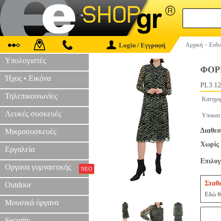
Login / Εγγραφή
Αρχική
>
Ενδυ
Υπολογιστές
ΦΟΡ
Ήχος • Εικόνα
PL3.12
Τηλεπικοινωνίες
Κατηγο
Λευκές συσκευές
Υποκατ
Διαθεσ
Μικροσυσκευές
Χωρίς 
Εργαλεία
Επιλο
Οργανα γυμναστικής
ΝΕΟ
Σταθ
Outdoor
Εδώ θα
Μουσικά όργανα
Security