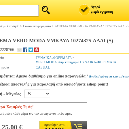
Αγορά
χωρίς εγγραφή
ση - Υπόδηση
>
Γυναικεία φορέματα
>
ΦΟΡΕΜΑ VERO MODA VMKAYA 10274325 ΛΑΔΙ (S
ΕΜΑ VERO MODA VMKAYA 10274325 ΛΑΔΙ (S)
2228766
ρία
ΓΥΝΑΙΚΑ-ΦΟΡΕΜΑΤΑ
•
VERO MODA στην κατηγορία ΓΥΝΑΙΚΑ-ΦΟΡΕΜΑΤΑ
ηγορία
CASUAL
ιμότητα: Αμεσα διαθέσιμο για online παραγγελία
/
Διαθεσιμότητα καταστημ
έξοδα αποστολής για παραλαβή από οποιοδήποτε eshop point!
γή - Μέγεθος
ερά Χαμηλές Τιμές!
 βρείτε κάθε μέρα τις πιο ανταγωνιστικές τιμές
25.00 €