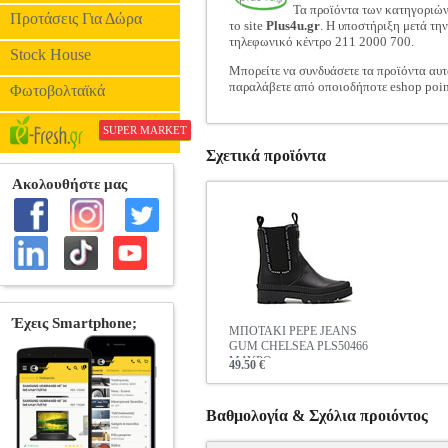
Τα προϊόντα των κατηγοριώ
Προτάσεις Για Δώρα
το site
Plus4u.gr
. Η υποστήριξη μετά τη
τηλεφωνικό κέντρο 211 2000 700.
Stock House
Μπορείτε να συνδυάσετε τα προϊόντα αυτ
παραλάβετε από οποιοδήποτε eshop poin
Φωτοβολταϊκά
SUPER MARKET
Σχετικά προϊόντα
ΜΠΟΤΑΚΙ PEPE JEANS
GUM CHELSEA PLS50466
ΜΑΥΡΟ
49.50 €
Βαθμολογία & Σχόλια προιόντος