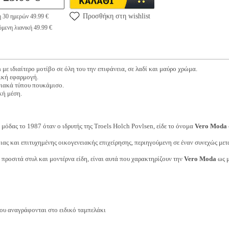
Προσθήκη στη wishlist
η 30 ημερών 49.99 €
μενη λιανική 49.99 €
a
με ιδιαίτερο μοτίβο σε όλη του την επιφάνεια, σε λαδί και μαύρο χρώμα.
νική εφαρμογή.
 γιακά τύπου πουκάμισο.
κή μέση.
μόδας το 1987 όταν ο ιδρυτής της Troels Holch Povlsen, είδε το όνομα
Vero Moda
ιας και επιτυχημένης οικογενειακής επιχείρησης, περιηγούμενη σε έναν συνεχώς με
, προσιτά στυλ και μοντέρνα είδη, είναι αυτά που χαρακτηρίζουν την
Vero Moda
ως μ
ου αναγράφονται στο ειδικό ταμπελάκι