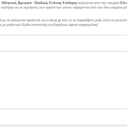
ν
Αθλητικά, Βρεφικά - Παιδικά, Ενδυση Υπόδηση
πωλούνται από την εταιρεία
Ele
ν πώληση και οι εγγυήσεις των προϊόντων αυτών παρέχονται από την ίδια εταιρεία μέ
ά με τα υπόλοιπα προϊόντα του e-shop.gr και να τα παραλάβετε μαζί ώστε να μειώσε
t με μηδενικά έξοδα αποστολής ανεξαρτήτως ύψους παραγγελίας!