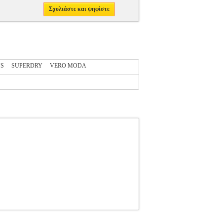
Σχολιάστε και ψηφίστε
NS
SUPERDRY
VERO MODA
A
VERO MODA
ΓΥΝΑΙΚΑ-ΦΟΡΕΜΑΤΑ