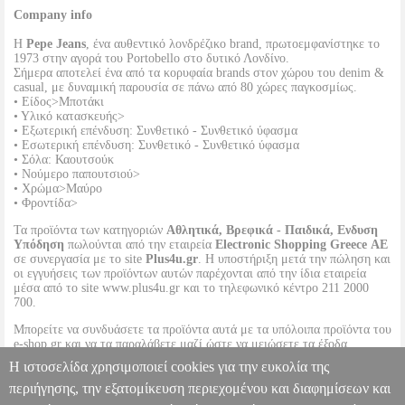
Company info
Η
Pepe Jeans
, ένα αυθεντικό λονδρέζικο brand, πρωτοεμφανίστηκε το
1973 στην αγορά του Portobello στο δυτικό Λονδίνο.
Σήμερα αποτελεί ένα από τα κορυφαία brands στον χώρου του denim &
casual, με δυναμική παρουσία σε πάνω από 80 χώρες παγκοσμίως.
• Είδος>Μποτάκι
• Υλικό κατασκευής>
• Εξωτερική επένδυση: Συνθετικό - Συνθετικό ύφασμα
• Εσωτερική επένδυση: Συνθετικό - Συνθετικό ύφασμα
• Σόλα: Καουτσούκ
• Νούμερο παπουτσιού>
• Χρώμα>Μαύρο
• Φροντίδα>
Τα προϊόντα των κατηγοριών
Αθλητικά, Βρεφικά - Παιδικά, Ενδυση
Υπόδηση
πωλούνται από την εταιρεία
Electronic Shopping Greece ΑΕ
σε συνεργασία με το site
Plus4u.gr
. Η υποστήριξη μετά την πώληση και
οι εγγυήσεις των προϊόντων αυτών παρέχονται από την ίδια εταιρεία
μέσα από το site www.plus4u.gr και το τηλεφωνικό κέντρο 211 2000
700.
Μπορείτε να συνδυάσετε τα προϊόντα αυτά με τα υπόλοιπα προϊόντα του
e-shop.gr και να τα παραλάβετε μαζί ώστε να μειώσετε τα έξοδα
αποστολής. Μπορείτε επίσης να παραλάβετε από οποιοδήποτε eshop
Η ιστοσελίδα χρησιμοποιεί cookies για την ευκολία της
point με μηδενικά έξοδα αποστολής ανεξαρτήτως ύψους παραγγελίας!
περιήγησης, την εξατομίκευση περιεχομένου και διαφημίσεων και