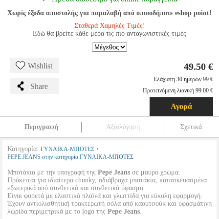
Χωρίς έξοδα αποστολής για παραλαβή από οποιοδήποτε eshop point!
Σταθερά Χαμηλές Τιμές!
Εδώ θα βρείτε κάθε μέρα τις πιο ανταγωνιστικές τιμές
49.50 €
Wishlist
Ελάχιστη 30 ημερών 99 €
Share
Προτεινόμενη λιανική 99.00 €
Αγορά
Περιγραφή
Αξιολόγηση
Σχετικά
Κατηγορία:
•
ΓΥΝΑΙΚΑ-ΜΠΟΤΕΣ
PEPE JEANS στην κατηγορία ΓΥΝΑΙΚΑ-ΜΠΟΤΕΣ
Μποτάκια με την υπογραφή της
Pepe Jeans
σε μαύρο χρώμα.
Πρόκειται για ιδιαίτερα chunky, αδιάβροχα μποτάκια, κατασκευασμένα
εξωτερικά από συνθετικό και συνθετικό ύφασμα.
Είναι φορετά με ελαστικά πλαϊνά και γλωττίδα για εύκολη εφαρμογή.
Έχουν αντιολισθητική τρακτερωτή σόλα από καουτσούκ και υφασμάτινη
λωρίδα περιμετρικά με το logo της
Pepe Jeans
.