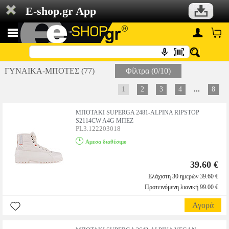
E-shop.gr App
ΓΥΝΑΙΚΑ-ΜΠΟΤΕΣ (77)
Φίλτρα (0/10)
...
1
2
3
4
8
ΜΠΟΤΑΚΙ SUPERGA 2481-ALPINA RIPSTOP
S2114CW A4G ΜΠΕΖ
PL3.122203018
Αμεσα διαθέσιμο
39.60 €
Ελάχιστη 30 ημερών 39.60 €
Προτεινόμενη λιανική 99.00 €
Αγορά