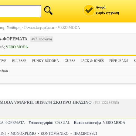
Αγορά
χωρίς εγγραφή
ση - Υπόδηση
>
Γυναικεία φορέματα
>
VERO MODA
Α-ΦΟΡΕΜΑΤΑ
497 προϊόντα
στής
VERO MODA
TIVE
ELLESSE
FUNKY BUDDHA
GUESS
JACK & JONES
PEPE JEANS
αδυνά
MODA VMAPRIL 10198244 ΣΚΟΥΡΟ ΠΡΑΣΙΝΟ
(PL3.122186253)
ΚΑ-ΦΟΡΕΜΑΤΑ
Υποκατηγορία:
CASUAL
Κατασκευαστής:
VERO MODA
NI • ΜΟΝΟΧΡΩΜΟ • ΚΟΝΤΟΜΑΝΙΚΟ • ΠΡΑΣΙΝΟSS21