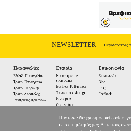
NEWSLETTER
Περισσότερες 
Παραγγελίες
Εταιρία
Επικοινωνία
Εξέλιξη Παραγγελίας
Καταστήματα e-
Επικοινωνία
shop points
Τρόποι Παραγγελίας
Blog
Business To Business
Τρόποι Πληρωμής
FAQ
Τα νέα του e-shop.gr
Τρόποι Αποστολής
Feedback
Η εταιρεία
Επιστροφές Προιόντων
Οροι χρήσης
Cookies
Η ιστοσελίδα χρησιμοποιεί cookies γι
επισκεψιμότητάς μας. Δείτε τους αναν