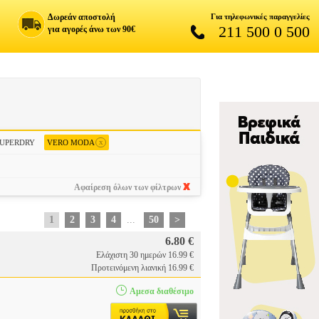
Δωρεάν αποστολή
Για τηλεφωνικές παραγγελίες
211 500 0 500
για αγορές άνω των 90€
x
SUPERDRY
VERO MODA
Αφαίρεση όλων των φίλτρων
1
2
3
4
...
50
>
6.80 €
Ελάχιστη 30 ημερών 16.99 €
Προτεινόμενη λιανική 16.99 €
Αμεσα διαθέσιμο