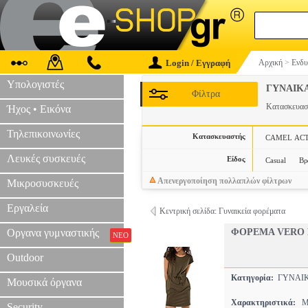
Login / Εγγραφή
Αρχική
>
Ενδυ
Υπολογιστές
ΓΥΝΑΙΚ
Φίλτρα
Κατασκευα
Ήχος • Εικόνα
Τηλεπικοινωνίες
Κατασκευαστής
CAMEL AC
Λευκές συσκευές
Είδος
Casual
Βρ
Απενεργοποίηση πολλαπλών φίλτρων
Μικροσυσκευές
Εργαλεία
Κεντρική σελίδα: Γυναικεία φορέματα
Οργανα γυμναστικής
ΦΟΡΕΜΑ VERO 
ΝΕΟ
Outdoor
Κατηγορία:
ΓΥΝΑΙ
Μουσικά όργανα
Χαρακτηριστικά:
MI
Security