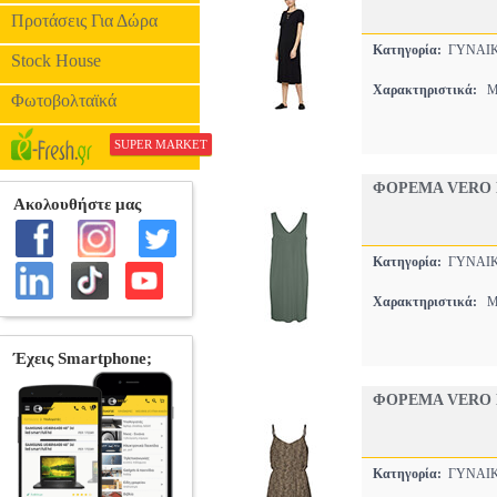
Προτάσεις Για Δώρα
Κατηγορία:
ΓΥΝΑΙ
Stock House
Χαρακτηριστικά:
MI
Φωτοβολταϊκά
SUPER MARKET
ΦΟΡΕΜΑ VERO M
Κατηγορία:
ΓΥΝΑΙ
Χαρακτηριστικά:
MI
ΦΟΡΕΜΑ VERO M
Κατηγορία:
ΓΥΝΑΙ