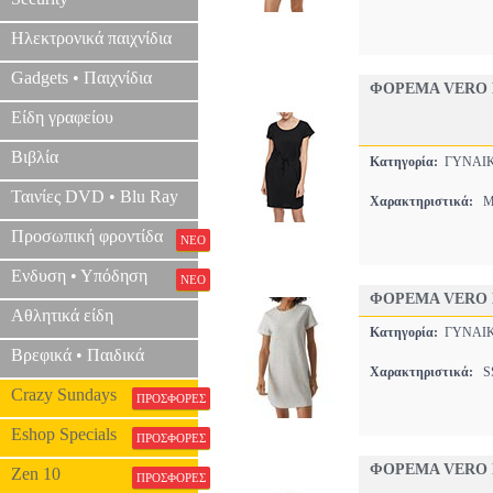
Ηλεκτρονικά παιχνίδια
Gadgets • Παιχνίδια
ΦΟΡΕΜΑ VERO 
Είδη γραφείου
Βιβλία
Κατηγορία:
ΓΥΝΑΙ
Ταινίες DVD • Blu Ray
Χαρακτηριστικά:
MI
Προσωπική φροντίδα
ΝΕΟ
Ενδυση • Υπόδηση
ΝΕΟ
ΦΟΡΕΜΑ VERO 
Αθλητικά είδη
Κατηγορία:
ΓΥΝΑΙ
Βρεφικά • Παιδικά
Χαρακτηριστικά:
SS
Crazy Sundays
ΠΡΟΣΦΟΡΕΣ
Eshop Specials
ΠΡΟΣΦΟΡΕΣ
ΦΟΡΕΜΑ VERO 
Zen 10
ΠΡΟΣΦΟΡΕΣ