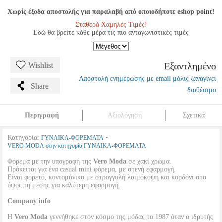
Χωρίς έξοδα αποστολής για παραλαβή από οποιοδήποτε eshop point!
Σταθερά Χαμηλές Τιμές!
Εδώ θα βρείτε κάθε μέρα τις πιο ανταγωνιστικές τιμές
Εξαντλημένο
Wishlist
Αποστολή ενημέρωσης με email μόλις ξαναγίνει
Share
διαθέσιμο
Περιγραφή
Αξιολόγηση
Σχετικά
Κατηγορία:
•
ΓΥΝΑΙΚΑ-ΦΟΡΕΜΑΤΑ
VERO MODA στην κατηγορία ΓΥΝΑΙΚΑ-ΦΟΡΕΜΑΤΑ
Φόρεμα με την υπογραφή της
Vero Moda
σε χακί χρώμα.
Πρόκειται για ένα casual mini φόρεμα, με στενή εφαρμογή.
Είναι φορετό, κοντομάνικο με στρογγυλή λαιμόκοψη και κορδόνι στο
ύψος τη μέσης για καλύτερη εφαρμογή.
Company info
Η
Vero Moda
γεννήθηκε στον κόσμο της μόδας το 1987 όταν ο ιδρυτής