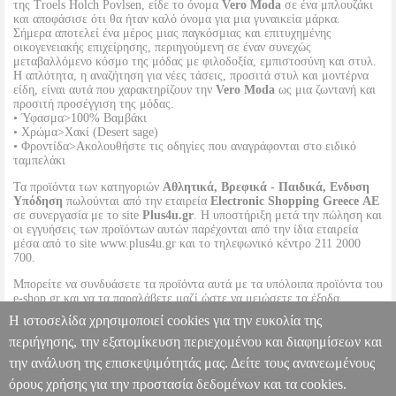
της Troels Holch Povlsen, είδε το όνομα
Vero Moda
σε ένα μπλουζάκι
και αποφάσισε ότι θα ήταν καλό όνομα για μια γυναικεία μάρκα.
Σήμερα αποτελεί ένα μέρος μιας παγκόσμιας και επιτυχημένης
οικογενειακής επιχείρησης, περιηγούμενη σε έναν συνεχώς
μεταβαλλόμενο κόσμο της μόδας με φιλοδοξία, εμπιστοσύνη και στυλ.
Η απλότητα, η αναζήτηση για νέες τάσεις, προσιτά στυλ και μοντέρνα
είδη, είναι αυτά που χαρακτηρίζουν την
Vero Moda
ως μια ζωντανή και
προσιτή προσέγγιση της μόδας.
• Ύφασμα>100% Βαμβάκι
• Χρώμα>Χακί (Desert sage)
• Φροντίδα>Ακολουθήστε τις οδηγίες που αναγράφονται στο ειδικό
ταμπελάκι
Τα προϊόντα των κατηγοριών
Αθλητικά, Βρεφικά - Παιδικά, Ενδυση
Υπόδηση
πωλούνται από την εταιρεία
Electronic Shopping Greece ΑΕ
σε συνεργασία με το site
Plus4u.gr
. Η υποστήριξη μετά την πώληση και
οι εγγυήσεις των προϊόντων αυτών παρέχονται από την ίδια εταιρεία
μέσα από το site www.plus4u.gr και το τηλεφωνικό κέντρο 211 2000
700.
Μπορείτε να συνδυάσετε τα προϊόντα αυτά με τα υπόλοιπα προϊόντα του
e-shop.gr και να τα παραλάβετε μαζί ώστε να μειώσετε τα έξοδα
αποστολής. Μπορείτε επίσης να παραλάβετε από οποιοδήποτε eshop
Η ιστοσελίδα χρησιμοποιεί cookies για την ευκολία της
point με μηδενικά έξοδα αποστολής ανεξαρτήτως ύψους παραγγελίας!
περιήγησης, την εξατομίκευση περιεχομένου και διαφημίσεων και
την ανάλυση της επισκεψιμότητάς μας. Δείτε τους ανανεωμένους
ΦΟΡΕΜΑ VERO MODA VMAPRIL 10213298 ΧΑΚΙ
PL3.122186265
PL3.122186265
VERO MODA
VERO MODA
όρους χρήσης για την προστασία δεδομένων και τα cookies.