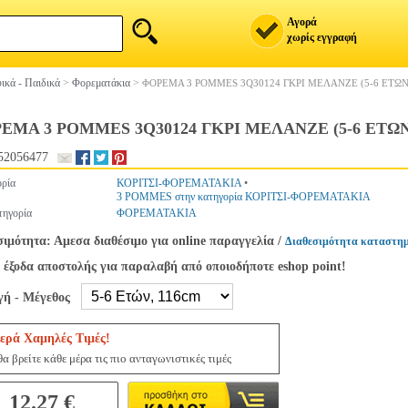
Αγορά
χωρίς εγγραφή
ικά - Παιδικά
>
Φορεματάκια
>
ΦΟΡΕΜΑ 3 POMMES 3Q30124 ΓΚΡΙ ΜΕΛΑΝΖΕ (5-6 ΕΤΩΝ
ΕΜΑ 3 POMMES 3Q30124 ΓΚΡΙ ΜΕΛΑΝΖΕ (5-6 ΕΤΩΝ
52056477
ρία
ΚΟΡΙΤΣΙ-ΦΟΡΕΜΑΤΑΚΙΑ
•
3 POMMES στην κατηγορία ΚΟΡΙΤΣΙ-ΦΟΡΕΜΑΤΑΚΙΑ
ηγορία
ΦΟΡΕΜΑΤΑΚΙΑ
σιμότητα: Αμεσα διαθέσιμο για online παραγγελία
/
Διαθεσιμότητα καταστημ
 έξοδα αποστολής για παραλαβή από οποιοδήποτε eshop point!
γή - Μέγεθος
ερά Χαμηλές Τιμές!
α βρείτε κάθε μέρα τις πιο ανταγωνιστικές τιμές
12.27 €