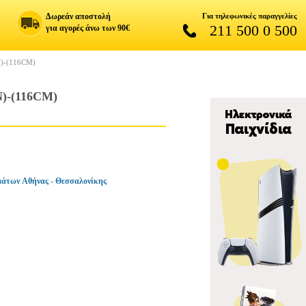
Δωρεάν αποστολή
Για τηλεφωνικές παραγγελίες
211 500 0 500
για αγορές άνω των 90€
)-(116CM)
)-(116CM)
άτων Αθήνας - Θεσσαλονίκης