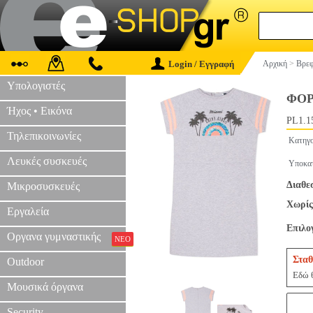
Login / Εγγραφή
Αρχική
>
Βρεφ
Υπολογιστές
ΦΟΡ
Ήχος • Εικόνα
PL1.1
Τηλεπικοινωνίες
Κατηγο
Λευκές συσκευές
Υποκατ
Διαθε
Μικροσυσκευές
Χωρίς
Εργαλεία
Επιλο
Οργανα γυμναστικής
ΝΕΟ
Σταθ
Outdoor
Εδώ θ
Μουσικά όργανα
Security