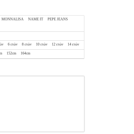
MONNALISA
NAME IT
PEPE JEANS
τών
6 ετών
8 ετών
10 ετών
12 ετών
14 ετών
cm
152cm
164cm