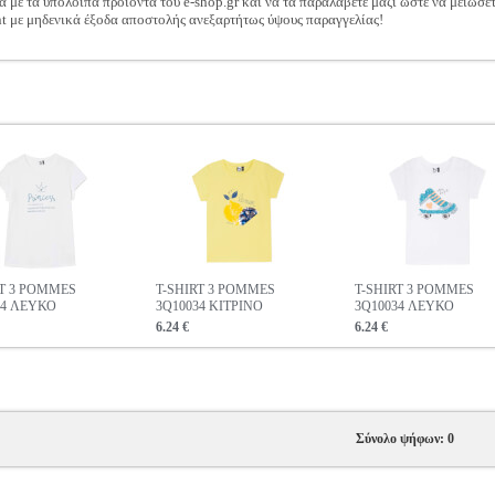
ά με τα υπόλοιπα προϊόντα του e-shop.gr και να τα παραλάβετε μαζί ώστε να μειώσε
t με μηδενικά έξοδα αποστολής ανεξαρτήτως ύψους παραγγελίας!
RT 3 POMMES
T-SHIRT 3 POMMES
T-SHIRT 3 POMMES
94 ΛΕΥΚΟ
3Q10034 ΚΙΤΡΙΝΟ
3Q10034 ΛΕΥΚΟ
6.24 €
6.24 €
Σύνολο ψήφων: 0