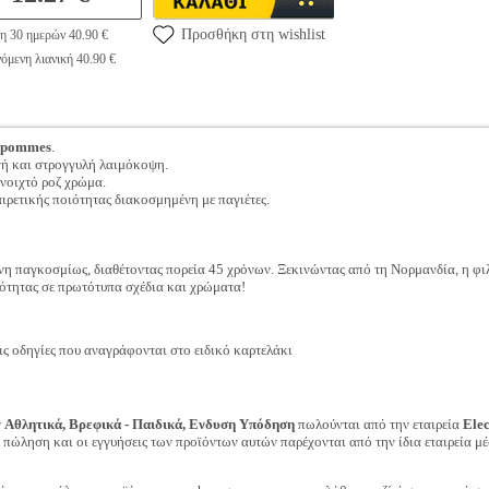
Προσθήκη στη wishlist
η 30 ημερών 40.90 €
όμενη λιανική 40.90 €
 pommes
.
γή και στρογγυλή λαιμόκοψη.
ανοιχτό ροζ χρώμα.
ιρετικής ποιότητας διακοσμημένη με παγιέτες.
η παγκοσμίως, διαθέτοντας πορεία 45 χρόνων. Ξεκινώντας από τη Νορμανδία, η φιλο
ιότητας σε πρωτότυπα σχέδια και χρώματα!
 οδηγίες που αναγράφονται στο ειδικό καρτελάκι
ν
Αθλητικά, Βρεφικά - Παιδικά, Ενδυση Υπόδηση
πωλούνται από την εταιρεία
Ele
ν πώληση και οι εγγυήσεις των προϊόντων αυτών παρέχονται από την ίδια εταιρεία μέ