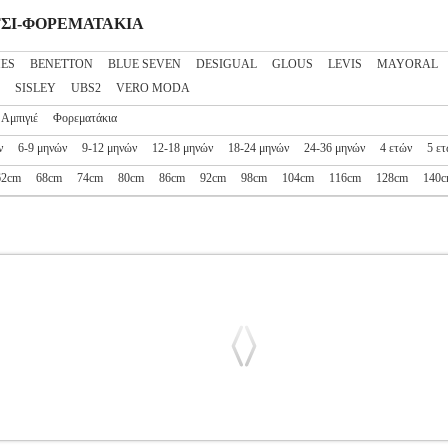
ΡΙΤΣΙ-ΦΟΡΕΜΑΤΑΚΙΑ
ES
BENETTON
BLUE SEVEN
DESIGUAL
GLOUS
LEVIS
MAYORAL
SISLEY
UBS2
VERO MODA
Αμπιγιέ
Φορεματάκια
ν
6-9 μηνών
9-12 μηνών
12-18 μηνών
18-24 μηνών
24-36 μηνών
4 ετών
5 ε
62cm
68cm
74cm
80cm
86cm
92cm
98cm
104cm
116cm
128cm
140