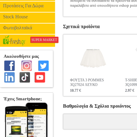
Μπορείτε να συνδυάσετε τα προϊόντα αυτ
Προτάσεις Για Δώρα
παραλάβετε από οποιοδήποτε eshop poin
Stock House
Σχετικά προϊόντα
Φωτοβολταϊκά
SUPER MARKET
ΦΟΥΣΤΑ 3 POMMES
T-SHI
3Q27024 ΛΕΥΚΟ
3Q109
10.77 €
2.97 €
Βαθμολογία & Σχόλια προιόντος