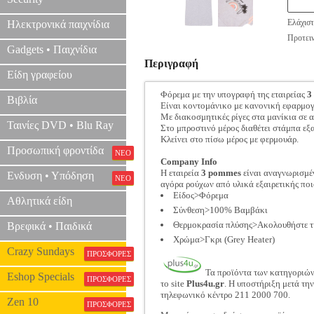
Ελάχιστ
Ηλεκτρονικά παιχνίδια
Προτειν
Gadgets • Παιχνίδια
Περιγραφή
Είδη γραφείου
Φόρεμα με την υπογραφή της εταιρείας
3
Βιβλία
Είναι κοντομάνικο με κανονική εφαρμο
Με διακοσμητικές ρίγες στα μανίκια σε 
Ταινίες DVD • Blu Ray
Στο μπροστινό μέρος διαθέτει στάμπα εξα
Κλείνει στο πίσω μέρος με φερμουάρ.
Προσωπική φροντίδα
ΝΕΟ
Company Info
Η εταιρεία
3 pommes
είναι αναγνωρισμέν
Ενδυση • Υπόδηση
ΝΕΟ
αγόρα ρούχων από υλικά εξαιρετικής πο
Είδος>Φόρεμα
Αθλητικά είδη
Σύνθεση>100% Βαμβάκι
Θερμοκρασία πλύσης>Ακολουθήστε τις
Βρεφικά • Παιδικά
Χρώμα>Γκρι (Grey Heater)
Crazy Sundays
ΠΡΟΣΦΟΡΕΣ
Τα προϊόντα των κατηγοριώ
Eshop Specials
ΠΡΟΣΦΟΡΕΣ
το site
Plus4u.gr
. Η υποστήριξη μετά τη
τηλεφωνικό κέντρο 211 2000 700.
Zen 10
ΠΡΟΣΦΟΡΕΣ