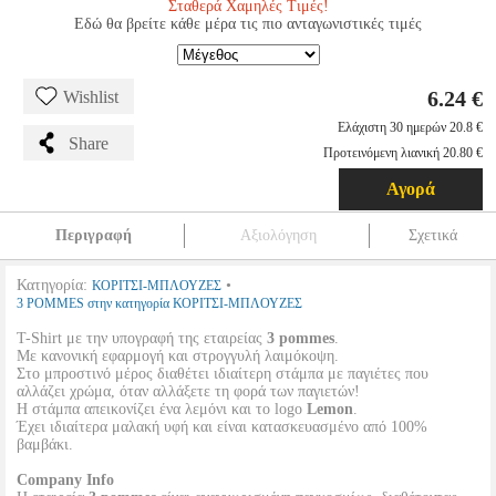
Σταθερά Χαμηλές Τιμές!
Εδώ θα βρείτε κάθε μέρα τις πιο ανταγωνιστικές τιμές
6.24 €
Wishlist
Ελάχιστη 30 ημερών 20.8 €
Share
Προτεινόμενη λιανική 20.80 €
Αγορά
Περιγραφή
Αξιολόγηση
Σχετικά
Κατηγορία:
•
ΚΟΡΙΤΣΙ-ΜΠΛΟΥΖΕΣ
3 POMMES στην κατηγορία ΚΟΡΙΤΣΙ-ΜΠΛΟΥΖΕΣ
T-Shirt με την υπογραφή της εταιρείας
3 pommes
.
Με κανονική εφαρμογή και στρογγυλή λαιμόκοψη.
Στο μπροστινό μέρος διαθέτει ιδιαίτερη στάμπα με παγιέτες που
αλλάζει χρώμα, όταν αλλάξετε τη φορά των παγιετών!
Η στάμπα απεικονίζει ένα λεμόνι και το logo
Lemon
.
Έχει ιδιαίτερα μαλακή υφή και είναι κατασκευασμένο από 100%
βαμβάκι.
Company Info