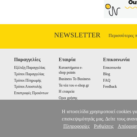
NEWSLETTER
Περισσότερες 
Παραγγελίες
Εταιρία
Επικοινωνία
Εξέλιξη Παραγγελίας
Καταστήματα e-
Επικοινωνία
shop points
Τρόποι Παραγγελίας
Blog
Business To Business
Τρόποι Πληρωμής
FAQ
Τα νέα του e-shop.gr
Τρόποι Αποστολής
Feedback
Η εταιρεία
Επιστροφές Προιόντων
Οροι χρήσης
Cookies
Η ιστοσελίδα χρησιμοποιεί cookies γι
επισκεψιμότητάς μας. Δείτε τους αναν
Πληροφορίες
Ρυθμίσεις
Απόρριψ