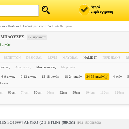
Αγορά
χωρίς εγγραφή
ικά - Παιδικά
>
Ένδυση για κορίτσια
>
24-36 μηνών
Ι-ΜΠΛΟΥΖΕΣ
12 προϊόντα
6 μηνών
BENETTON
DESIGUAL
LEVIS
MAYORAL
NAME IT
PEPE JEANS
R
μάνικες
Ασύμμετρες
Μακρυμάνικες
Με ραντάκι
x
6-9 μηνών
9-12 μηνών
12-18 μηνών
18-24 μηνών
24-36 μηνών
4 ετών
5
4 ετών
cm
68cm
74cm
80cm
86cm
92cm
98cm
104cm
116cm
128cm
ES 3Q10994 ΛΕΥΚΟ (2-3 ΕΤΩΝ)-(98CM)
(PL1.152056398)