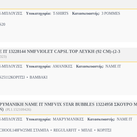
ΣΙ-ΜΠΛΟΥΖΕΣ
Υποκατηγορία:
T-SHIRTS
Κατασκευαστής:
3 POMMES
20
IT 13228144 NMFVIOLET CAPSL TOP ΛΕΥΚΗ (92 CM)-(2-3
323)
ΣΙ-ΜΠΛΟΥΖΕΣ
Υποκατηγορία:
ΑΜΑΝΙΚΕΣ
Κατασκευαστής:
NAME IT
25112ΚΟΡΙΤΣΙ • ΒΑΜΒΑΚΙ
ΥΜΑΝΙΚΗ NAME IT NMFVIX STAR BUBBLES 13224958 ΣΚΟΥΡΟ 
Ν)
(PL1.152109426)
ΣΙ-ΜΠΛΟΥΖΕΣ
Υποκατηγορία:
ΜΑΚΡΥΜΑΝΙΚΕΣ
Κατασκευαστής:
NAME IT
HOOL148FW25ΜΕ ΣΤΑΜΠΑ • REGULARFIT • ΜΠΛΕ • ΚΟΡΙΤΣΙ