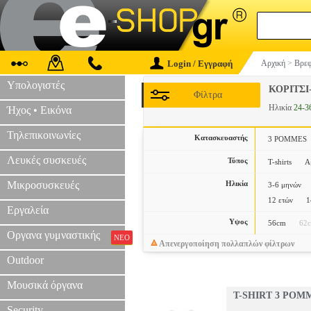
Login / Εγγραφή
Αρχική
>
Βρεφ
Υπολογιστές
ΚΟΡΙΤΣ
Φίλτρα
Ηλικία
24-3
Ήχος • Εικόνα
Τηλεπικοινωνίες
Κατασκευαστής
3 POMMES
Λευκές συσκευές
Τύπος
T-shirts
Α
Μικροσυσκευές
Ηλικία
3-6 μηνών
12 ετών
1
Εργαλεία
Υψος
56cm
62
Οργανα γυμναστικής
ΝΕΟ
Απενεργοποίηση πολλαπλών φίλτρων
Outdoor
Μουσικά όργανα
T-SHIRT 3 POMM
Security