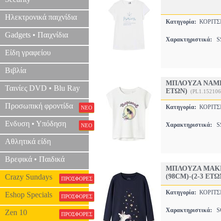
Ηλεκτρονικά παιχνίδια
Κατηγορία:
ΚΟΡΙΤ
Gadgets • Παιχνίδια
Χαρακτηριστικά:
SS
Είδη γραφείου
Βιβλία
ΜΠΛΟΥΖΑ NAME 
Ταινίες DVD • Blu Ray
ΕΤΩΝ)
(PL1.152106
Προσωπική φροντίδα
Κατηγορία:
ΚΟΡΙΤ
ΝΕΟ
Ενδυση • Υπόδηση
Χαρακτηριστικά:
SS
ΝΕΟ
Αθλητικά είδη
Βρεφικά • Παιδικά
ΜΠΛΟΥΖΑ ΜΑΚΡ
Crazy Sundays
(98CM)-(2-3 ΕΤΩ
ΠΡΟΣΦΟΡΕΣ
Κατηγορία:
ΚΟΡΙΤ
Eshop Specials
ΠΡΟΣΦΟΡΕΣ
Χαρακτηριστικά:
SC
Zen 10
ΠΡΟΣΦΟΡΕΣ