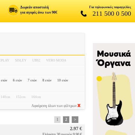
Δωρεάν αποστολή
Για τηλεφωνικές παραγγελίες
211 500 0 500
για αγορές άνω των 90€
EPLAY
SISLEY
UBS2
VERO MODA
 ετών
6 ετών
7 ετών
8 ετών
10 ετών
140cm
152cm
164cm
Αφαίρεση όλων των φίλτρων
1
2
>
2.97 €
Ελάχιστη 30 ημερών 9.90 €