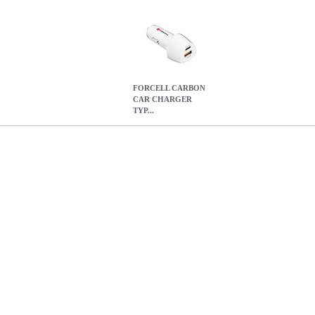
FORCELL CARBON
CAR CHARGER
TYP...
TYPE C 3.0 PD20W + USB QC3.0 18W 5A CC50-1A1C WHIT
ORCELL CARBON CAR CHARGER TYPE C 3.0 PD20W + USB Q
38W)
0