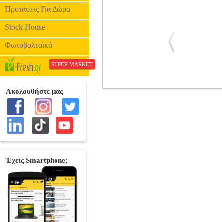
Προτάσεις Για Δώρα
Stock House
Φωτοβολταϊκά
SUPER MARKET
FORCELL CARBON CAR CHARGER 
FORCELL
FORCELL
ΦΟΡΤΙΣΤΕΣ
F