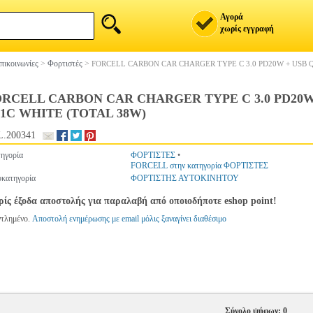
Αγορά
χωρίς εγγραφή
πικοινωνίες
>
Φορτιστές
>
FORCELL CARBON CAR CHARGER TYPE C 3.0 PD20W + USB Q
RCELL CARBON CAR CHARGER TYPE C 3.0 PD20W +
1C WHITE (TOTAL 38W)
.200341
ηγορία
ΦΟΡΤΙΣΤΕΣ
•
FORCELL στην κατηγορία ΦΟΡΤΙΣΤΕΣ
κατηγορία
ΦΟΡΤΙΣΤΗΣ ΑΥΤΟΚΙΝΗΤΟΥ
ίς έξοδα αποστολής για παραλαβή από οποιοδήποτε eshop point!
ντλημένο.
Αποστολή ενημέρωσης με email μόλις ξαναγίνει διαθέσιμο
Σύνολο ψήφων: 0