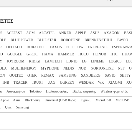
ΤΙΣΤΕΣ
TS
ACEFAST
AGM
ALCATEL
ANKER
APPLE
ASUS
AXAGON
BAS
OLF
BLUE POWER
BLUE STAR
BOROFONE
BRENNENSTUHL
BWOO
R
DELTACO
DURACELL
EAXUS
ECOFLOW
ENERGENIE
ESPERANZ
RD
GOOGLE
G-ROC
HAMA
HAMMER
HOCO
HONOR
HTC
HUAW
RY
JOYROOM
KIDIGI
LAMTECH
LDNIO
LG
LINEME
LOGIC3
LO
OLA
MULTIENERGY
MYPHONE
NEDIS
NOD
NORTONLINE
NSP
O
 ON
QOLTEC
QTEK
REMAX
SAMSUNG
SANDBERG
SAVIO
SETTY
TNB
TRACER
TRUST
UAG
UGREEN
WESDAR
WK
XIAOMI
XO
ας
Αυτοκινήτου
Ταξιδίου
Πολυφορτιστές
Βάσεις φόρτισης
Wireless φορτιστές
Apple
Asus
Blackberry
Universal (USB θύρα)
Type-C
MicroUSB
MiniUSB
c
Qtec
Samsung