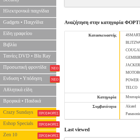
Ηλεκτρονικά παιχνίδια
Gadgets • Παιχνίδια
Αναζήτηση στην κατηγορία ΦΟΡ
Είδη γραφείου
Κατασκευαστής
4SMAR
BLITZW
Βιβλία
COUGA
Ταινίες DVD • Blu Ray
GEMBI
JACKE
Προσωπική φροντίδα
ΝΕΟ
MOTOR
Ενδυση • Υπόδηση
ΝΕΟ
POWER
TELCO
Αθλητικά είδη
Κατηγορία
Μπαταρί
Βρεφικά • Παιδικά
Συμβατότητα
Alcatel
Crazy Sundays
ΠΡΟΣΦΟΡΕΣ
Panasoni
Eshop Specials
ΠΡΟΣΦΟΡΕΣ
Last viewed
Zen 10
ΠΡΟΣΦΟΡΕΣ