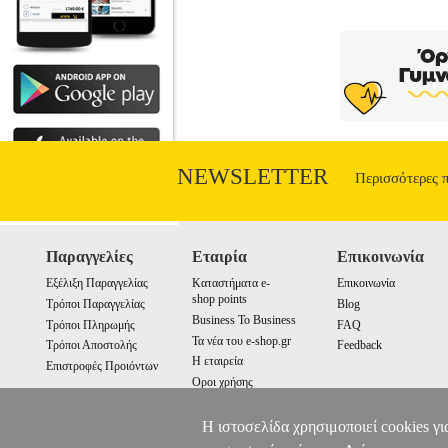
NEWSLETTER
Περισσότερες 
Παραγγελίες
Εταιρία
Επικοινωνία
Εξέλιξη Παραγγελίας
Καταστήματα e-
Επικοινωνία
shop points
Τρόποι Παραγγελίας
Blog
Business To Business
Τρόποι Πληρωμής
FAQ
Τα νέα του e-shop.gr
Τρόποι Αποστολής
Feedback
Η εταιρεία
Επιστροφές Προιόντων
Οροι χρήσης
Cookies
Η ιστοσελίδα χρησιμοποιεί cookies γι