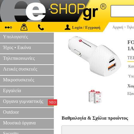
Login / Εγγραφή
Αρχική
>
Τηλε
Υπολογιστές
FO
Ήχος • Εικόνα
1A
Τηλεπικοινωνίες
TEL
Κατ
Λευκές συσκευές
Υπο
Μικροσυσκευές
Χωρ
Εργαλεία
Εξα
Οργανα γυμναστικής
ΝΕΟ
Outdoor
Βαθμολογία & Σχόλια προιόντος
Μουσικά όργανα
Security