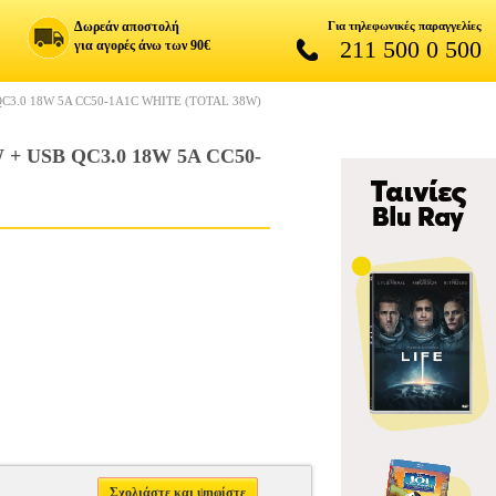
Δωρεάν αποστολή
Για τηλεφωνικές παραγγελίες
211 500 0 500
για αγορές άνω των 90€
C3.0 18W 5A CC50-1A1C WHITE (TOTAL 38W)
 USB QC3.0 18W 5A CC50-
Σχολιάστε και ψηφίστε