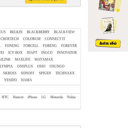
EUS
BELKIN
BLACKBERRY
BLACKVIEW
CHOETECH
COLORUM
CONNECT IT
A
FONENG
FORCELL
FORENG
FOREVER
EI
ICY BOX
IDAPT
INGCO
INNOVATOR
GILINK
MAXLIFE
MAYAMAX
LYMPIA
ONEPLUS
OSIO
OSUNGO
SKROSS
SONOFF
SPIGEN
TECHNAXX
YESIDO
ΗΑΜΑ
HTC
Huawei
iPhone
LG
Motorola
Nokia