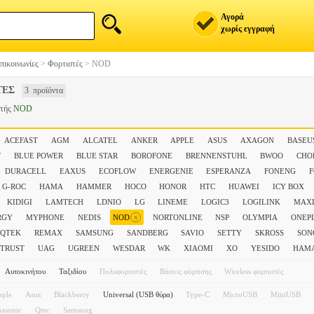
Αγορά
χωρίς εγγραφή
πικοινωνίες
>
Φορτιστές
>
NOD
ΤΕΣ
3 προϊόντα
στής
NOD
ACEFAST
AGM
ALCATEL
ANKER
APPLE
ASUS
AXAGON
BASEU
F
BLUE POWER
BLUE STAR
BOROFONE
BRENNENSTUHL
BWOO
CHO
DURACELL
EAXUS
ECOFLOW
ENERGENIE
ESPERANZA
FONENG
G-ROC
HAMA
HAMMER
HOCO
HONOR
HTC
HUAWEI
ICY BOX
KIDIGI
LAMTECH
LDNIO
LG
LINEME
LOGIC3
LOGILINK
MAXL
x
RGY
MYPHONE
NEDIS
NOD
NORTONLINE
NSP
OLYMPIA
ONEP
QTEK
REMAX
SAMSUNG
SANDBERG
SAVIO
SETTY
SKROSS
SON
TRUST
UAG
UGREEN
WESDAR
WK
XIAOMI
XO
YESIDO
ΗΑΜ
Αυτοκινήτου
Ταξιδίου
Πολυφορτιστές
Βάσεις φόρτισης
Wireless φορτιστές
pple
Asus
Blackberry
Universal (USB θύρα)
Type-C
MicroUSB
MiniUSB
nasonic
Qtec
Samsung