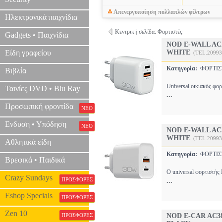
Απενεργοποίηση πολλαπλών φίλτρων
Ηλεκτρονικά παιχνίδια
Κεντρική σελίδα: Φορτιστές
Gadgets • Παιχνίδια
NOD E-WALL AC2
Είδη γραφείου
WHITE
(TEL.20993
Κατηγορία:
ΦΟΡΤΙ
Βιβλία
Universal οικιακός φ
Ταινίες DVD • Blu Ray
...
Προσωπική φροντίδα
ΝΕΟ
Ενδυση • Υπόδηση
ΝΕΟ
NOD E-WALL AC3
WHITE
(TEL.20993
Αθλητικά είδη
Κατηγορία:
ΦΟΡΤΙ
Βρεφικά • Παιδικά
Ο universal φορτιστής
Crazy Sundays
ΠΡΟΣΦΟΡΕΣ
...
Eshop Specials
ΠΡΟΣΦΟΡΕΣ
Zen 10
ΠΡΟΣΦΟΡΕΣ
NOD E-CAR AC3