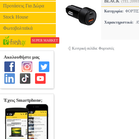
BLACK
(TEL.20993
Προτάσεις Για Δώρα
Κατηγορία:
ΦΟΡΤΙ
Stock House
Χαρακτηριστικά:
ΑΥ
Φωτοβολταϊκά
SUPER MARKET
Κεντρική σελίδα: Φορτιστές