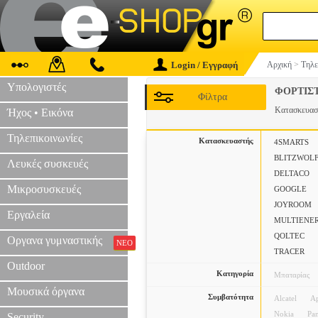
Login / Εγγραφή
Αρχική
>
Τηλε
Υπολογιστές
ΦΟΡΤΙΣ
Φίλτρα
Κατασκευα
Ήχος • Εικόνα
Τηλεπικοινωνίες
Κατασκευαστής
4SMARTS
BLITZWOL
Λευκές συσκευές
DELTACO
Μικροσυσκευές
GOOGLE
JOYROOM
Εργαλεία
MULTIENE
QOLTEC
Οργανα γυμναστικής
ΝΕΟ
TRACER
Outdoor
Κατηγορία
Μπαταρίας
Μουσικά όργανα
Συμβατότητα
Alcatel
A
Nokia
Pa
Security