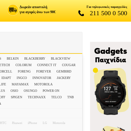
Δωρεάν αποστολή
Για τηλεφωνικές παραγγελίες
211 500 0 500
για αγορές άνω των 90€
S
BELKIN
BLACKBERRY
BLACKVIEW
ETECH
COLORUM
CONNECT IT
COUGAR
FORCELL
FORENG
FOREVER
GEMBIRD
IDAPT
INGCO
INNOVATOR
JACKERY
IFE
MAYAMAX
MOTOROLA
LUS
OSIO
OSUNGO
POWER ON
OFF
SPIGEN
TECHNAXX
TELCO
TNB
Α
HTC
Huawei
iPhone
LG
Motorola