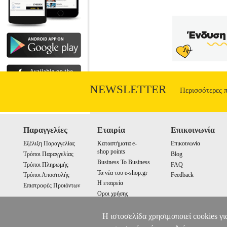
NEWSLETTER
Περισσότερες 
Παραγγελίες
Εταιρία
Επικοινωνία
Εξέλιξη Παραγγελίας
Καταστήματα e-
Επικοινωνία
shop points
Τρόποι Παραγγελίας
Blog
Business To Business
Τρόποι Πληρωμής
FAQ
Τα νέα του e-shop.gr
Τρόποι Αποστολής
Feedback
Η εταιρεία
Επιστροφές Προιόντων
Οροι χρήσης
Cookies
Η ιστοσελίδα χρησιμοποιεί cookies γι