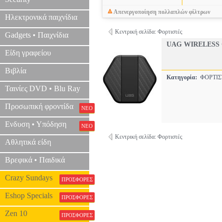
Απενεργοποίηση πολλαπλών φίλτρων
Ηλεκτρονικά παιχνίδια
Κεντρική σελίδα: Φορτιστές
Gadgets • Παιχνίδια
UAG WIRELESS
Είδη γραφείου
Βιβλία
Κατηγορία:
ΦΟΡΤΙ
Ταινίες DVD • Blu Ray
Προσωπική φροντίδα
ΝΕΟ
Ενδυση • Υπόδηση
ΝΕΟ
Κεντρική σελίδα: Φορτιστές
Αθλητικά είδη
Βρεφικά • Παιδικά
Crazy Sundays
ΠΡΟΣΦΟΡΕΣ
Eshop Specials
ΠΡΟΣΦΟΡΕΣ
Zen 10
ΠΡΟΣΦΟΡΕΣ