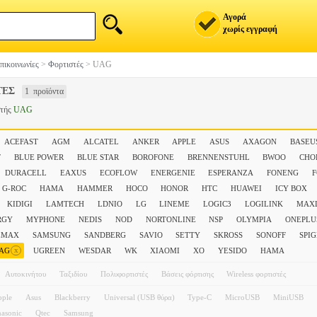
Αγορά
χωρίς εγγραφή
πικοινωνίες
>
Φορτιστές
>
UAG
ΤΕΣ
1 προϊόντα
στής
UAG
ACEFAST
AGM
ALCATEL
ANKER
APPLE
ASUS
AXAGON
BASEU
F
BLUE POWER
BLUE STAR
BOROFONE
BRENNENSTUHL
BWOO
CHO
DURACELL
EAXUS
ECOFLOW
ENERGENIE
ESPERANZA
FONENG
G-ROC
HAMA
HAMMER
HOCO
HONOR
HTC
HUAWEI
ICY BOX
KIDIGI
LAMTECH
LDNIO
LG
LINEME
LOGIC3
LOGILINK
MAXL
RGY
MYPHONE
NEDIS
NOD
NORTONLINE
NSP
OLYMPIA
ONEPLU
EMAX
SAMSUNG
SANDBERG
SAVIO
SETTY
SKROSS
SONOFF
SPI
x
AG
UGREEN
WESDAR
WK
XIAOMI
XO
YESIDO
ΗΑΜΑ
Αυτοκινήτου
Ταξιδίου
Πολυφορτιστές
Βάσεις φόρτισης
Wireless φορτιστές
pple
Asus
Blackberry
Universal (USB θύρα)
Type-C
MicroUSB
MiniUSB
nasonic
Qtec
Samsung