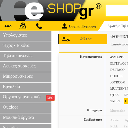
Login / Εγγραφή
Αρχική
>
Τηλε
Υπολογιστές
ΦΟΡΤΙΣ
Φίλτρα
Κατασκευα
Ήχος • Εικόνα
Τηλεπικοινωνίες
Κατασκευαστής
4SMARTS
BLITZWOL
Λευκές συσκευές
DELTACO
Μικροσυσκευές
GOOGLE
JOYROOM
Εργαλεία
MULTIENE
QTEK
R
Οργανα γυμναστικής
ΝΕΟ
TRUST
U
Outdoor
Κατηγορία
Μπαταρίας
Μουσικά όργανα
Συμβατότητα
Alcatel
A
Nokia
Pa
Security