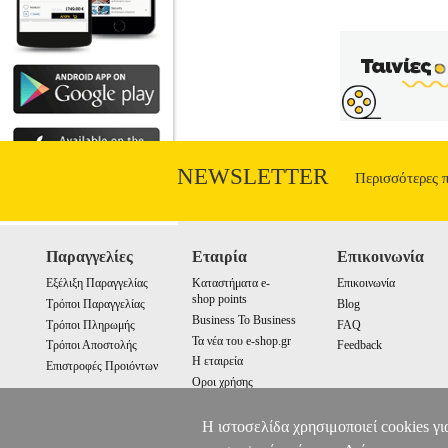
NEWSLETTER
Περισσότερες 
Παραγγελίες
Εταιρία
Επικοινωνία
Εξέλιξη Παραγγελίας
Καταστήματα e-
Επικοινωνία
shop points
Τρόποι Παραγγελίας
Blog
Business To Business
Τρόποι Πληρωμής
FAQ
Τα νέα του e-shop.gr
Τρόποι Αποστολής
Feedback
Η εταιρεία
Επιστροφές Προιόντων
Οροι χρήσης
Cookies
Η ιστοσελίδα χρησιμοποιεί cookies γι