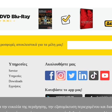
προσφορές αποκλειστικά για τα μέλη μας!
Υπηρεσίες
Ακολουθήστε μας
Service
Υπηρεσίες
Downloads
Εγγυήσεις
Κατεβάστε το app μας!
α την ευκολία της περιήγησης, την εξατομίκευση περιεχομένου και δι