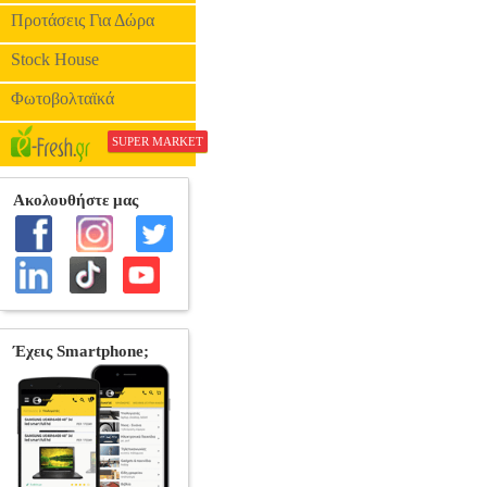
Προτάσεις Για Δώρα
Stock House
Φωτοβολταϊκά
SUPER MARKET