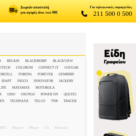
Δωρεάν αποστολή
Για τηλεφωνικές παραγγελίες
211 500 0 500
για αγορές άνω των 90€
S
BELKIN
BLACKBERRY
BLACKVIEW
ETECH
COLORUM
CONNECT IT
COUGAR
FORCELL
FORENG
FOREVER
GEMBIRD
IDAPT
INGCO
INNOVATOR
JACKERY
IFE
MAYAMAX
MOTOROLA
S
OSIO
OSUNGO
POWER ON
QOLTEC
GEN
TECHNAXX
TELCO
TNB
TRACER
HTC
Huawei
iPhone
LG
Motorola