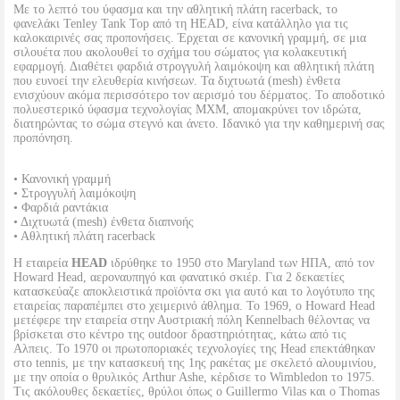
Με το λεπτό του ύφασμα και την αθλητική πλάτη racerback, το
φανελάκι Tenley Tank Top από τη HEAD, είνα κατάλληλο για τις
καλοκαιρινές σας προπονήσεις. Έρχεται σε κανονική γραμμή, σε μια
σιλουέτα που ακολουθεί το σχήμα του σώματος για κολακευτική
εφαρμογή. Διαθέτει φαρδιά στρογγυλή λαιμόκοψη και αθλητική πλάτη
που ευνοεί την ελευθερία κινήσεων. Τα διχτυωτά (mesh) ένθετα
ενισχύουν ακόμα περισσότερο τον αερισμό του δέρματος. Το αποδοτικό
πολυεστερικό ύφασμα τεχνολογίας MXM, απομακρύνει τον ιδρώτα,
διατηρώντας το σώμα στεγνό και άνετο. Ιδανικό για την καθημερινή σας
προπόνηση.
• Κανονική γραμμή
• Στρογγυλή λαιμόκοψη
• Φαρδιά ραντάκια
• Διχτυωτά (mesh) ένθετα διαπνοής
• Αθλητική πλάτη racerback
Η εταιρεία
HEAD
ιδρύθηκε το 1950 στο Maryland των ΗΠΑ, από τον
Howard Head, αεροναυπηγό και φανατικό σκιέρ. Για 2 δεκαετίες
κατασκεύαζε αποκλειστικά προϊόντα σκι για αυτό και το λογότυπο της
εταιρείας παραπέμπει στο χειμερινό άθλημα. Το 1969, ο Howard Head
μετέφερε την εταιρεία στην Αυστριακή πόλη Kennelbach θέλοντας να
βρίσκεται στο κέντρο της outdoor δραστηριότητας, κάτω από τις
Αλπεις. Το 1970 οι πρωτοποριακές τεχνολογίες της Head επεκτάθηκαν
στο tennis, με την κατασκευή της 1ης ρακέτας με σκελετό αλουμινίου,
με την οποία ο θρυλικός Arthur Ashe, κέρδισε το Wimbledon το 1975.
Τις ακόλουθες δεκαετίες, θρύλοι όπως ο Guillermo Vilas και ο Thomas