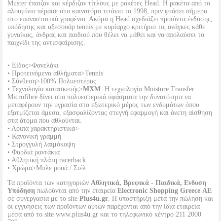
Muster έπαιζαν και κέρδιζαν τίτλους με ρακέτες Head. Η ρακέτα από το
αλουμίνιο πέρασε στο καινοτόμο τιτάνιο το 1998, πριν φτάσει σήμερα
στο επαναστατικό γραφένιο. Ακόμα η Head σχεδιάζει προϊόντα ένδυσης,
υπόδησης και αξεσουάρ tennis με κυρίαρχο κριτήριο τις ανάγκες κάθε
γυναίκας, άνδρας και παιδιού που θέλει να μάθει και να απολαύσει το
παιχνίδι της αντισφαίρισης.
• Είδος>Φανελάκι
• Προτεινόμενα αθλήματα>Tennis
• Σύνθεση>100% Πολυεστέρας
• Τεχνολογία κατασκευής>
MXM
: Η τεχνολογία Moisture Transfer
Microfibre δίνει στα πολυεστερικά υφάσματα την δυνατότητα να
μεταφέρουν την υγρασία στο εξωτερικό μέρος των ενδυμάτων όπου
εξατμίζεται άμεσα, εξασφαλίζοντας στεγνή εφαρμογή και άνετη αίσθηση
στα άτομα που αθλούνται.
• Λοιπά χαρακτηριστικά>
• Κανονική γραμμή
• Στρογγυλή λαιμόκοψη
• Φαρδιά ραντάκια
• Αθλητική πλάτη racerback
• Χρώμα>Μπλε ρουά / Σιέλ
Τα προϊόντα των κατηγοριών
Αθλητικά, Βρεφικά - Παιδικά, Ενδυση
Υπόδηση
πωλούνται από την εταιρεία
Electronic Shopping Greece ΑΕ
σε συνεργασία με το site
Plus4u.gr
. Η υποστήριξη μετά την πώληση και
οι εγγυήσεις των προϊόντων αυτών παρέχονται από την ίδια εταιρεία
μέσα από το site www.plus4u.gr και το τηλεφωνικό κέντρο 211 2000