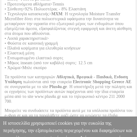
• Προτεινόμενα αθλήματα>Tennis
• Σύνθεση>92% Πολυεστέρας - 8% Ελαστάνη
• Τεχνολογία κατασκευής>
MXM
: Η τεχνολογία Moisture Transfer
Microfibre δίνει στα πολυεστερικά υφάσματα την δυνατότητα να
μεταφέρουν την υγρασία στο εξωτερικό μέρος των ενδυμάτων όπου
εξατμίζεται άμεσα, εξασφαλίζοντας στεγνή εφαρμογή και άνετη αίσθηση
στα άτομα που αθλούνται.
• Λοιπά χαρακτηριστικά>
• Φούστα σε κανονική γραμμή
• Πλαϊνά κοψίματα για ελευθερία κινήσεων
• Ελαστική μέση
• Ενσωματωμένο ελαστικό σορτς
• Μήκος inseam (από τον καβάλο) σορτς: 12.5 cm
• Χρώμα>Μπλε σκούρο
Τα προϊόντα των κατηγοριών
Αθλητικά, Βρεφικά - Παιδικά, Ενδυση
Υπόδηση
πωλούνται από την εταιρεία
Electronic Shopping Greece ΑΕ
σε συνεργασία με το site
Plus4u.gr
. Η υποστήριξη μετά την πώληση και
οι εγγυήσεις των προϊόντων αυτών παρέχονται από την ίδια εταιρεία
μέσα από το site www.plus4u.gr και το τηλεφωνικό κέντρο 211 2000
700.
Μπορείτε να συνδυάσετε τα προϊόντα αυτά με τα υπόλοιπα προϊόντα του
e-shop.gr και να τα παραλάβετε μαζί ώστε να μειώσετε τα έξοδα
αποστολής. Μπορείτε επίσης να παραλάβετε από οποιοδήποτε eshop
Η ιστοσελίδα χρησιμοποιεί cookies για την ευκολία της
point με μηδενικά έξοδα αποστολής ανεξαρτήτως ύψους παραγγελίας!
περιήγησης, την εξατομίκευση περιεχομένου και διαφημίσεων και