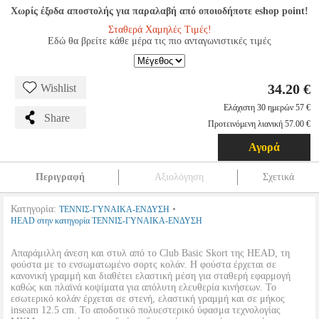
Χωρίς έξοδα αποστολής για παραλαβή από οποιοδήποτε eshop point!
Σταθερά Χαμηλές Τιμές!
Εδώ θα βρείτε κάθε μέρα τις πιο ανταγωνιστικές τιμές
34.20 €
Wishlist
Ελάχιστη 30 ημερών 57 €
Share
Προτεινόμενη λιανική 57.00 €
Αγορά
Περιγραφή
Αξιολόγηση
Σχετικά
Κατηγορία:
•
ΤΕΝΝΙΣ-ΓΥΝΑΙΚΑ-ΕΝΔΥΣΗ
HEAD στην κατηγορία ΤΕΝΝΙΣ-ΓΥΝΑΙΚΑ-ΕΝΔΥΣΗ
Απαράμιλλη άνεση και στυλ από το Club Basic Skort της HEAD, τη
φούστα με το ενσωματωμένο σορτς κολάν. Η φούστα έρχεται σε
κανονική γραμμή και διαθέτει ελαστική μέση για σταθερή εφαρμογή
καθώς και πλαϊνά κοψίματα για απόλυτη ελευθερία κινήσεων. Το
εσωτερικό κολάν έρχεται σε στενή, ελαστική γραμμή και σε μήκος
inseam 12.5 cm. Το αποδοτικό πολυεστερικό ύφασμα τεχνολογίας