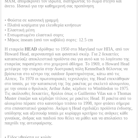
MXM, απομακρύνει τον ιδρώτα, διατηρώντας το σώμα στεγνό και
άνετο. Ιδανικό για την καθημερινή σας προπόνηση.
• Φούστα σε κανονική γραμμή
• Πλαϊνά κοψίματα για ελευθερία κινήσεων
• Ελαστική μέση
• Ενσωματωμένο ελαστικό σορτς
• Μήκος inseam (από τον καβάλο) σορτς: 12.5 cm
Η εταιρεία
HEAD
ιδρύθηκε το 1950 στο Maryland των ΗΠΑ, από τον
Howard Head, αεροναυπηγό και φανατικό σκιέρ. Για 2 δεκαετίες
κατασκεύαζε αποκλειστικά προϊόντα σκι για αυτό και το λογότυπο της
εταιρείας παραπέμπει στο χειμερινό άθλημα. Το 1969, ο Howard Head
μετέφερε την εταιρεία στην Αυστριακή πόλη Kennelbach θέλοντας να
βρίσκεται στο κέντρο της outdoor δραστηριότητας, κάτω από τις
Αλπεις. Το 1970 οι πρωτοποριακές τεχνολογίες της Head επεκτάθηκαν
στο tennis, με την κατασκευή της 1ης ρακέτας με σκελετό αλουμινίου,
με την οποία ο θρυλικός Arthur Ashe, κέρδισε το Wimbledon το 1975.
Τις ακόλουθες δεκαετίες, θρύλοι όπως ο Guillermo Vilas και ο Thomas
Muster έπαιζαν και κέρδιζαν τίτλους με ρακέτες Head. Η ρακέτα από το
αλουμίνιο πέρασε στο καινοτόμο τιτάνιο το 1998, πριν φτάσει σήμερα
στο επαναστατικό γραφένιο. Ακόμα η Head σχεδιάζει προϊόντα ένδυσης,
υπόδησης και αξεσουάρ tennis με κυρίαρχο κριτήριο τις ανάγκες κάθε
γυναίκας, άνδρας και παιδιού που θέλει να μάθει και να απολαύσει το
παιχνίδι της αντισφαίρισης.
• Είδος>Φούστα με κολάν