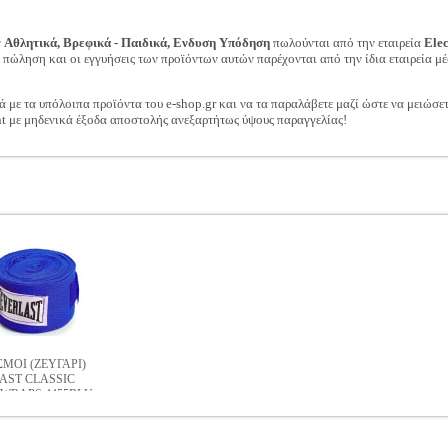
ν
Αθλητικά, Βρεφικά - Παιδικά, Ενδυση Υπόδηση
πωλούνται από την εταιρεία
Ele
ν πώληση και οι εγγυήσεις των προϊόντων αυτών παρέχονται από την ίδια εταιρεία μέ
ά με τα υπόλοιπα προϊόντα του e-shop.gr και να τα παραλάβετε μαζί ώστε να μειώσε
t με μηδενικά έξοδα αποστολής ανεξαρτήτως ύψους παραγγελίας!
ΣΜΟΙ (ΖΕΥΓΑΡΙ)
AST CLASSIC
WRAPS 4455BLU
(3Μ)