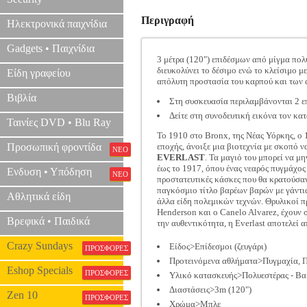
Περιγραφή
Ηλεκτρονικά παιχνίδια
Gadgets • Παιχνίδια
3 μέτρα (120") επιδέσμων από μίγμα πολ
διευκολύνει το δέσιμο ενώ το κλείσιμο 
Είδη γραφείου
απόλυτη προστασία του καρπού και των
Βιβλία
Στη συσκευασία περιλαμβάνονται 2 επί
Δείτε στη συνοδευτική εικόνα τον κα
Ταινίες DVD • Blu Ray
Το 1910 στο Bronx, της Νέας Υόρκης, ο
Προσωπική φροντίδα
εποχής, άνοιξε μια βιοτεχνία με σκοπό ν
ΝΕΟ
EVERLAST
. Τα μαγιό του μπορεί να μ
έως το 1917, όπου ένας νεαρός πυγμάχο
Ενδυση • Υπόδηση
ΝΕΟ
προστατευτικές κάσκες που θα κρατούσαν
παγκόσμιο τίτλο βαρέων βαρών με γάντια 
Αθλητικά είδη
άλλα είδη πολεμικών τεχνών. Θρυλικοί 
Henderson και ο Canelo Alvarez, έχουν σ
Βρεφικά • Παιδικά
την αυθεντικότητα, η Everlast αποτελεί
Crazy Sundays
Είδος>Επίδεσμοι (ζευγάρι)
ΠΡΟΣΦΟΡΕΣ
Προτεινόμενα αθλήματα>Πυγμαχία, Π
Eshop Specials
ΠΡΟΣΦΟΡΕΣ
Υλικό κατασκευής>Πολυεστέρας - Β
Διαστάσεις>3m (120")
Zen 10
ΠΡΟΣΦΟΡΕΣ
Χρώμα>Μπλε