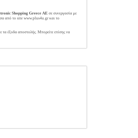
ctronic Shopping Greece ΑΕ
σε συνεργασία με
σα από το site www.plus4u.gr και το
τε τα έξοδα αποστολής. Μπορείτε επίσης να