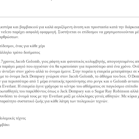
υεστέρα και βαμβακιού για καλά αεριζόμενη άνεση και προστασία κατά την διάρκεια
με velcro παρέχει ασφαλή εφαρμογή. Συστήνεται οι επίδεσμοι να χρησιμοποιούνται μ
 αρθρώσεων.
δεσμοι, ένας για κάθε χέρι
τάλληλο τρόπο δεσίματος
 17χρονος Jacob Golomb, γιος ράφτη και φανατικός κολυμβητής, απογοητευμένος απ
α παράγει μαγιό που εγγυόταν ότι θα κρατούσαν για περισσότερο από ένα χρόνο. Ονό
ην άντεξαν στον χρόνο αλλά το όνομα έμεινε. Στην πορεία η εταιρεία μετατράπηκε 
ς με το όνομα Jack Dempsey γνώρισε στον Jacob Golomb, το άθλημα του box. Ο Dem
 για περισσότερο από 1 μέρα εντατικής προπόνησης στο ρινγκ και ο Golomb ανταπο
Everlast. Η εταιρεία έγινε γρήγορα το κέντρο του αθλήματος σε παγκόσμιο επίπεδο 
πρωταθλητές του παρελθόντος όπως ο Jack Dempsey και ο Sugar Ray Robinson αλλά 
υνδέσει το όνομά τους με την Everlast μαζί με ολόκληρες γενιές αθλητών. Με κύρι
 απαραίτητο συστατικό ζωής για κάθε λάτρη των πολεμικών τεχνών.
ολεμικές τέχνες
αμβάκι