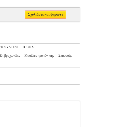
Σχολιάστε και ψηφίστε
ER SYSTEM
TOORX
Επιβραχιονίδες
Μασέλες προπόνησης
Σπασουάρ