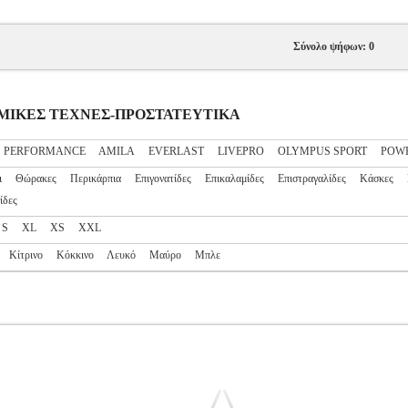
Σύνολο ψήφων: 0
ΟΛΕΜΙΚΕΣ ΤΕΧΝΕΣ-ΠΡΟΣΤΑΤΕΥΤΙΚΑ
S PERFORMANCE
AMILA
EVERLAST
LIVEPRO
OLYMPUS SPORT
POW
ι
Θώρακες
Περικάρπια
Επιγονατίδες
Επικαλαμίδες
Επιστραγαλίδες
Κάσκες
ίδες
S
XL
XS
XXL
Κίτρινο
Κόκκινο
Λευκό
Μαύρο
Μπλε