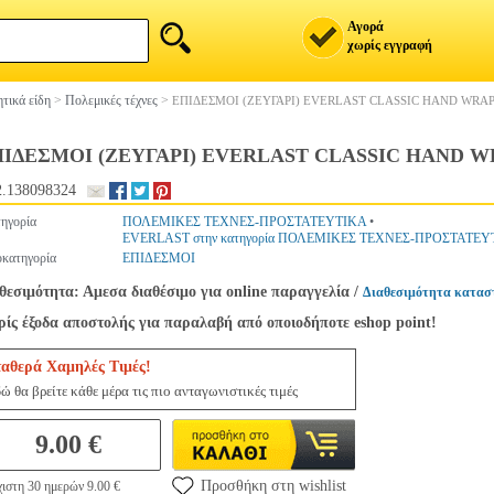
Αγορά
χωρίς εγγραφή
τικά είδη
>
Πολεμικές τέχνες
>
ΕΠΙΔΕΣΜΟΙ (ΖΕΥΓΑΡΙ) EVERLAST CLASSIC HAND WRAP
ΙΔΕΣΜΟΙ (ΖΕΥΓΑΡΙ) EVERLAST CLASSIC HAND W
.138098324
ηγορία
ΠΟΛΕΜΙΚΕΣ ΤΕΧΝΕΣ-ΠΡΟΣΤΑΤΕΥΤΙΚΑ
•
EVERLAST στην κατηγορία ΠΟΛΕΜΙΚΕΣ ΤΕΧΝΕΣ-ΠΡΟΣΤΑΤΕΥ
κατηγορία
ΕΠΙΔΕΣΜΟΙ
θεσιμότητα: Αμεσα διαθέσιμο για online παραγγελία
/
Διαθεσιμότητα κατασ
ίς έξοδα αποστολής για παραλαβή από οποιοδήποτε eshop point!
ταθερά Χαμηλές Τιμές!
ώ θα βρείτε κάθε μέρα τις πιο ανταγωνιστικές τιμές
9.00 €
Προσθήκη στη wishlist
ιστη 30 ημερών 9.00 €