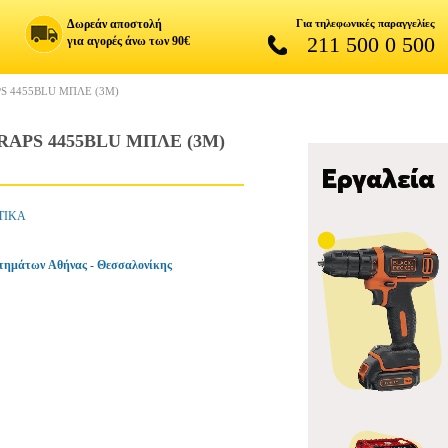
Δωρεάν αποστολή
Για τηλεφωνικές παραγγελίες
211 500 0 500
για αγορές άνω των 90€
S 4455BLU ΜΠΛΕ (3Μ)
RAPS 4455BLU ΜΠΛΕ (3Μ)
ΤΙΚΑ
τημάτων Αθήνας - Θεσσαλονίκης