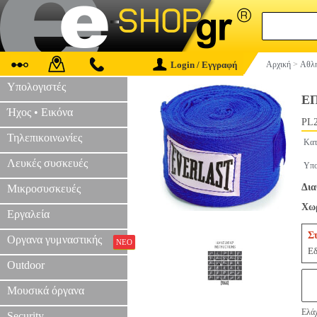
Login / Εγγραφή
Αρχική
>
Αθλη
Υπολογιστές
ΕΠ
Ήχος • Εικόνα
PL2
Τηλεπικοινωνίες
Κατ
Λευκές συσκευές
Υπο
Δια
Μικροσυσκευές
Χωρ
Εργαλεία
Σ
Οργανα γυμναστικής
ΝΕΟ
Εδ
Outdoor
Μουσικά όργανα
Ελάχ
Security