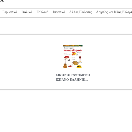
ΚΑ
Γερμανικά
Ιταλικά
Γαλλικά
Ισπανικά
Αλλες Γλώσσες
Αρχαίας και Νέας Ελλην
ΕΙΚΟΝΟΓΡΑΦΗΜΕΝΟ
ΙΣΠΑΝΟ ΕΛΛΗΝΙΚ...
ΛΛΗΝΙΚΟ ΛΕΞΙΚΟ
BKS.0176372
BKS.0176372
ΣΥΛΛΟΓΙΚΟ ΕΡ
γορία ΛΕΞΙΚΑ ISBN: 978-960-16-8773-5 Συγγραφέας: ΣΥΛΛΟΓΙΚ
οσης: Οκτώβριος 2020 Ένα λεξικό απαραίτητο σε όσους μαθαίνουν ι
άσεις που καλύπτουν κάθε θέμα (την καθημερινή ζωή, την εκπαίδευση, 
ωστά: Κάθε ισπανική λέξη ή φράση συνοδεύεται από οδηγό προφοράς. 
κόνες, οι λέξεις εντυπώνονται καλύτερα στη μνήμη. Βρείτε εύκολα τ
όλες τις λέξεις και φράσεις του λεξικού.
ΕΙΚΟΝΟΓΡΑΦΗΜΕΝΟ ΙΣ
9.92