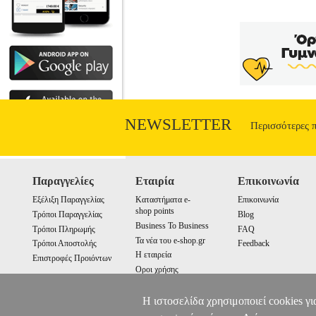
NEWSLETTER
Περισσότερες 
Παραγγελίες
Εταιρία
Επικοινωνία
Εξέλιξη Παραγγελίας
Καταστήματα e-
Επικοινωνία
shop points
Τρόποι Παραγγελίας
Blog
Business To Business
Τρόποι Πληρωμής
FAQ
Τα νέα του e-shop.gr
Τρόποι Αποστολής
Feedback
Η εταιρεία
Επιστροφές Προιόντων
Οροι χρήσης
Cookies
Η ιστοσελίδα χρησιμοποιεί cookies γι