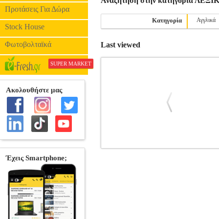
Αναζήτηση στην κατηγορία ΛΕΞΙ
Προτάσεις Για Δώρα
Κατηγορία
Αγγλικά
Stock House
Φωτοβολταϊκά
Last viewed
SUPER MARKET
ΕΙΚΟΝΟΓΡΑΦΗΜΕΝΟ ΙΣΠΑΝΟ Ε
ΛΕΞΙΚΑ •ΣΥΛΛΟΓΙΚΟ ΕΡΓΟ στην κατη
448 Διαστάσεις: 17Χ14 Ημερομηνία Έκδ
Περιέχει πάνω από 15.000 λέξεις και φρ
την υγεία κτλ.). Μάθετε να προφέρετε σ
φωτογραφιών: Όταν συνδυάζονται με ει
μπορείτε να αναζητήσετε 