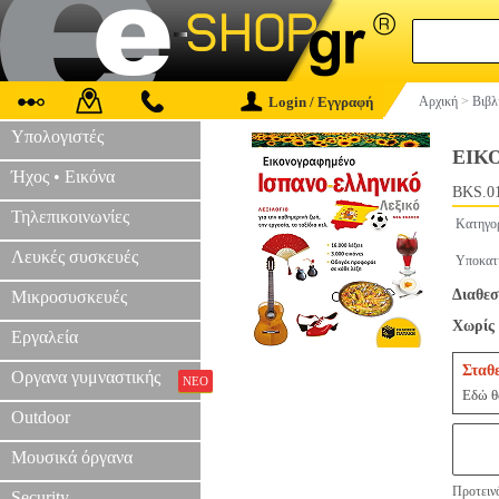
Login / Εγγραφή
Αρχική
>
Βιβλ
Υπολογιστές
ΕΙΚ
Ήχος • Εικόνα
BKS.0
Τηλεπικοινωνίες
Κατηγο
Λευκές συσκευές
Υποκατ
Διαθεσ
Μικροσυσκευές
Χωρίς 
Εργαλεία
Σταθ
Οργανα γυμναστικής
ΝΕΟ
Εδώ θα
Outdoor
Μουσικά όργανα
Προτεινό
Security