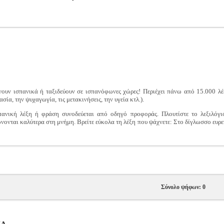
ουν ισπανικά ή ταξιδεύουν σε ισπανόφωνες χώρες! Περιέχει πάνω από 15.000 λέξ
σία, την ψυχαγωγία, τις μετακινήσεις, την υγεία κτλ.).
ανική λέξη ή φράση συνοδεύεται από οδηγό προφοράς. Πλουτίστε το λεξιλόγ
πώνονται καλύτερα στη μνήμη. Βρείτε εύκολα τη λέξη που ψάχνετε: Στο δίγλωσσο ευρετ
Σύνολο ψήφων: 0