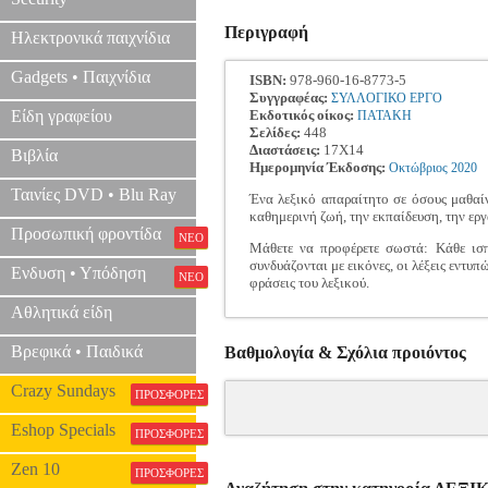
Περιγραφή
Ηλεκτρονικά παιχνίδια
Gadgets • Παιχνίδια
ISBN:
978-960-16-8773-5
Συγγραφέας:
ΣΥΛΛΟΓΙΚΟ ΕΡΓΟ
Είδη γραφείου
Εκδοτικός οίκος:
ΠΑΤΑΚΗ
Σελίδες:
448
Διαστάσεις:
17Χ14
Βιβλία
Ημερομηνία Έκδοσης:
Οκτώβριος
2020
Ταινίες DVD • Blu Ray
Ένα λεξικό απαραίτητο σε όσους μαθαίν
καθημερινή ζωή, την εκπαίδευση, την εργα
Προσωπική φροντίδα
ΝΕΟ
Μάθετε να προφέρετε σωστά: Κάθε ισπ
συνδυάζονται με εικόνες, οι λέξεις εντυ
Ενδυση • Υπόδηση
ΝΕΟ
φράσεις του λεξικού.
Αθλητικά είδη
Βρεφικά • Παιδικά
Βαθμολογία & Σχόλια προιόντος
Crazy Sundays
ΠΡΟΣΦΟΡΕΣ
Eshop Specials
ΠΡΟΣΦΟΡΕΣ
Zen 10
ΠΡΟΣΦΟΡΕΣ