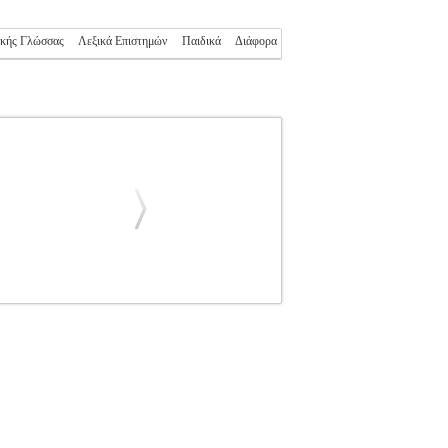
ικής Γλώσσας
Λεξικά Επιστημών
Παιδικά
Διάφορα
ΓΟ
ΣΥΛΛΟΓΙΚΟ ΕΡΓΟ
ΛΕΞΙΚΑ
Κατηγορία:
Ο ΕΡΓΟ Εκδοτικός οίκος: ΠΑΤΑΚΗ Σελίδες:
σπανικά ή ταξιδεύουν σε ισπανόφωνες χώρες!
την εργασία, την ψυχαγωγία, τις μετακινήσεις,
Πλουτίστε το λεξιλόγιό σας με τη βοήθεια των
η λέξη που ψάχνετε: Στο δίγλωσσο ευρετήριο
ΠΑΝΟ ΕΛΛΗΝΙΚΟ ΛΕΞΙΚΟ