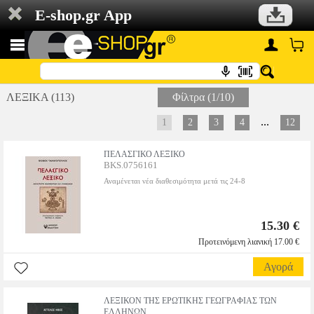
E-shop.gr App
ΛΕΞΙΚΑ (113)
Φίλτρα (1/10)
...
1
2
3
4
12
ΠΕΛΑΣΓΙΚΟ ΛΕΞΙΚΟ
BKS.0756161
Αναμένεται νέα διαθεσιμότητα μετά τις 24-8
15.30 €
Προτεινόμενη λιανική 17.00 €
Αγορά
ΛΕΞΙΚΟΝ ΤΗΣ ΕΡΩΤΙΚΗΣ ΓΕΩΓΡΑΦΙΑΣ ΤΩΝ
ΕΛΛΗΝΩΝ