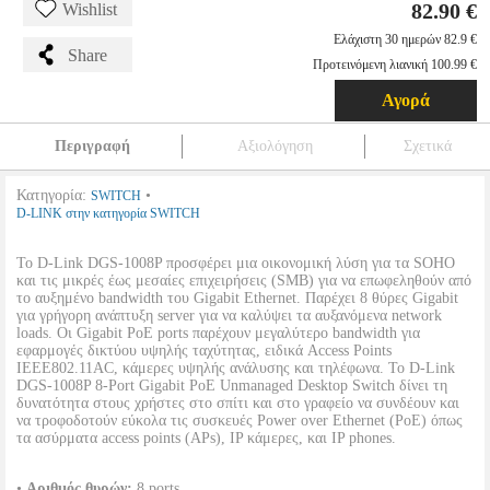
82.90 €
Wishlist
Ελάχιστη 30 ημερών 82.9 €
Share
Προτεινόμενη λιανική 100.99 €
Αγορά
Περιγραφή
Αξιολόγηση
Σχετικά
Κατηγορία:
•
SWITCH
D-LINK στην κατηγορία SWITCH
Το D-Link DGS-1008P προσφέρει μια οικονομική λύση για τα SOHO
και τις μικρές έως μεσαίες επιχειρήσεις (SMB) για να επωφεληθούν από
το αυξημένο bandwidth του Gigabit Ethernet. Παρέχει 8 θύρες Gigabit
για γρήγορη ανάπτυξη server για να καλύψει τα αυξανόμενα network
loads. Οι Gigabit PoE ports παρέχουν μεγαλύτερο bandwidth για
εφαρμογές δικτύου υψηλής ταχύτητας, ειδικά Access Points
IEEE802.11AC, κάμερες υψηλής ανάλυσης και τηλέφωνα. Το D-Link
DGS-1008P 8-Port Gigabit PoE Unmanaged Desktop Switch δίνει τη
δυνατότητα στους χρήστες στο σπίτι και στο γραφείο να συνδέουν και
να τροφοδοτούν εύκολα τις συσκευές Power over Ethernet (PoE) όπως
τα ασύρματα access points (APs), IP κάμερες, και IP phones.
•
Αριθμός θυρών:
8 ports.