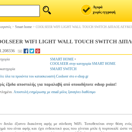
Αγορά
χωρίς εγγραφή
ογιστές
>
Smart home
>
COOLSEER WIFI LIGHT WALL TOUCH SWITCH ΔΙΠΛΟΣ ΛΕΥΚΟΣ 
OLSEER WIFI LIGHT WALL TOUCH SWITCH ΔΙΠΛΟ
.208336
ηγορία
SMART HOME
•
COOLSEER στην κατηγορία SMART HOME
κατηγορία
SMART SWITCH
ίτε όλα τα προιόντα του κατασκευαστή Coolseer στο e-shop.gr
ίς έξοδα αποστολής για παραλαβή από οποιοδήποτε eshop point!
ντλημένο.
Αποστολή ενημέρωσης με email μόλις ξαναγίνει διαθέσιμο
αν διπλο έξυπνο διακόπτη αφής με σύνδεση WiFi. Τοποθετείται στην θέση ενό
ημά του είναι αφής και έχει ενδεικτικό φως που γίνεται μπλε ή πορτοκαλί ώστε ν