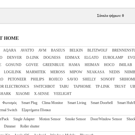
Σύνολο ψήφων: 0
ART HOME
AQARA
AVATTO
AVM
BASEUS
BELKIN
BLITZWOLF
BRENNENST
CO
DENVER
D-LINK
DOGNESS
EDIMAX
ELGATO
EUROLAMP
EVO
E
GOSUND
GOVEE
GREENBLUE
HAMA
HEIMAN
HOCO
IMILAB
LOGILINK
MARMITEK
MEROSS
MIPOW
NEAKASA
NEDIS
NIIM
RO
PETONEER
PHILIPS
ROJECO
SAVIO
SHELLY
SONOFF
SRIHOM
OR ELECTRONICS
SWITCHBOT
TABU
TAPHOME
TP-LINK
TRUST
UB
SHARK
XIAOMI
X-SENSE
YEELIGHT
Φωτισμός
Smart Plug
Clima Monitor
Smart Living
Smart Doorbell
Smart Hub/
ernal Switch
Εξαρτήματα Πίνακα
it/Pack
Single Adapter
Motion Sensor
Smoke Sensor
Door/Window Sensor
Shock
Dimmer
Roller shutter