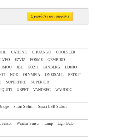
Σχολιάστε και ψηφίστε
UHL
CATLINK
CHUANGO
COOLSEER
LVEO
EZVIZ
FOSME
GEMBIRD
IMOU
JBL
KOZII
LANBERG
LDNIO
BOT
NOD
OLYMPIA
ONEISALL
PETKIT
E
SUPERFIRE
SUPERIOR
IQUITI
UBPET
VANDSEC
WAUDOG
Bridge
Smart Switch
Smart USB Switch
 Sensor
Weather Sensor
Lamp
Light Bulb