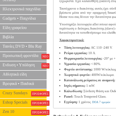
ξεχωριστά. Έχει καλαίσθητη γυάλινη επ
Ταυτόχρονα ο διακόπτης αυτός έχει σύνδε
Ηλεκτρονικά παιχνίδια
βρίσκετε μέσα από την εφαρμογή SmartL
Home που σας δίνουν την δυνατότητα φω
Gadgets • Παιχνίδια
Υποστηρίζει λειτουργία aller retour αφο
Είδη γραφείου
περίπτωση ο δεύτερος διακόπτης (slave) 
δυνατότητα να τοποθετήσουμε πιο ελεύθε
Βιβλία
Χαρακτηριστικά:
Ταινίες DVD • Blu Ray
Τάση λειτουργίας:
AC 110 -240 V.
Ρεύμα εργασίας:
10 A.
Προσωπική φροντίδα
ΝΕΟ
Θερμοκρασία λειτουργίας:
-20° με +
Υγρασία εργασίας:
< 80%.
Ενδυση • Υπόδηση
ΝΕΟ
Φορτίο αντίστασης:
1000 W/κύκλωμ
Αθλητικά είδη
Χωρητικό φορτίο:
400W/κύκλωμα.
Κατανάλωση ρεύματος σε αναμονή:
Βρεφικά • Παιδικά
Ισχύς σήματος:
1 mW.
Καλωδίωση:
Σύνδεση Φάση και Ουδέ
Crazy Sundays
ΠΡΟΣΦΟΡΕΣ
Panel:
Touch Tempered Glass.
Eshop Specials
Εγγύηση:
1 χρόνος.
DOA 7 ημερών
ΠΡΟΣΦΟΡΕΣ
Zen 10
ΠΡΟΣΦΟΡΕΣ