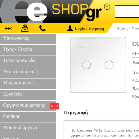
Login / Εγγραφή
Αρχική
>
Υπολ
Υπολογιστές
CO
Ήχος • Εικόνα
PER
Τηλεπικοινωνίες
Κατ
Λευκές συσκευές
Υπο
•
Δε
Μικροσυσκευές
Χωρ
Εργαλεία
Εξα
Οργανα γυμναστικής
ΝΕΟ
Περιγραφή
Outdoor
Μουσικά όργανα
Το Coolseer WiFi Switch αποτελεί έν
χρησιμοποιήσετε όπως και πριν. Το πάτ
Security