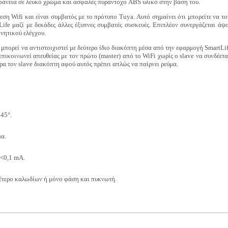
ιφάνεια σε λευκό χρώμα και ασφαλές πυράντοχο ABS υλικό στην βάση του.
ση Wifi και είναι συμβατός με το πρότυπο Tuya. Αυτό σημαίνει ότι μπορείτε να το
ife μαζί με δεκάδες άλλες έξυπνες συμβατές συσκευές. Επιπλέον συνεργάζεται ά
νητικού ελέγχου.
ύ μπορεί να αντιστοιχιστεί με δεύτερο ίδιο διακόπτη μέσα από την εφαρμογή SmartLi
επικοινωνεί απευθείας με τον πρώτο (master) από το WiFi χωρίς ο slave να συνδέεται
ρα τον slave διακόπτη αφού αυτός πρέπει απλώς να παίρνει ρεύμα.
 45°.
α.
<0,1 mA.
τερο καλωδίων ή μόνο φάση και πυκνωτή.