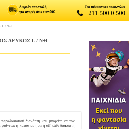
Δωρεάν αποστολή
Για τηλεφωνικές παραγγελίες
211 500 0 500
για αγορές άνω των 90€
L / N+L
Σ ΛΕΥΚΟΣ L / N+L
ς παραδοσιακού διακόπτη και μπορείτε να τον
α φαίνεται η κατάσταση on ή off κάθε διακόπτη