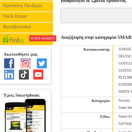
Βαθμολογία & Σχόλια προιόντος
Προτάσεις Για Δώρα
Stock House
Φωτοβολταϊκά
Αναζήτηση στην κατηγορία SM
SUPER MARKET
Κατασκευαστής
ANKER
DELTA
GOOGL
LESENZ
PETLIB
SUPERI
WHITE 
Κατηγορία
Security
Smart Int
Είδος
Starter K
Led Strip