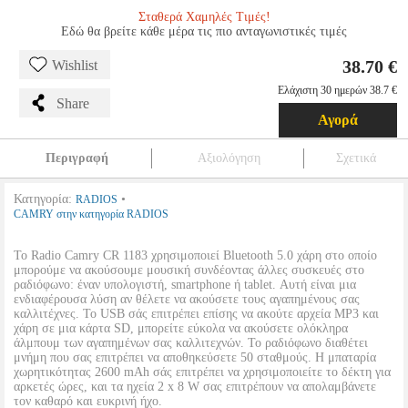
Σταθερά Χαμηλές Τιμές!
Εδώ θα βρείτε κάθε μέρα τις πιο ανταγωνιστικές τιμές
38.70 €
Wishlist
Ελάχιστη 30 ημερών 38.7 €
Share
Αγορά
Περιγραφή
Αξιολόγηση
Σχετικά
Κατηγορία:
•
RADIOS
CAMRY στην κατηγορία RADIOS
Το Radio Camry CR 1183 χρησιμοποιεί Bluetooth 5.0 χάρη στο οποίο
μπορούμε να ακούσουμε μουσική συνδέοντας άλλες συσκευές στο
ραδιόφωνο: έναν υπολογιστή, smartphone ή tablet. Αυτή είναι μια
ενδιαφέρουσα λύση αν θέλετε να ακούσετε τους αγαπημένους σας
καλλιτέχνες. Το USB σάς επιτρέπει επίσης να ακούτε αρχεία MP3 και
χάρη σε μια κάρτα SD, μπορείτε εύκολα να ακούσετε ολόκληρα
άλμπουμ των αγαπημένων σας καλλιτεχνών. Το ραδιόφωνο διαθέτει
μνήμη που σας επιτρέπει να αποθηκεύσετε 50 σταθμούς. Η μπαταρία
χωρητικότητας 2600 mAh σάς επιτρέπει να χρησιμοποιείτε το δέκτη για
αρκετές ώρες, και τα ηχεία 2 x 8 W σας επιτρέπουν να απολαμβάνετε
τον καθαρό και ευκρινή ήχο.