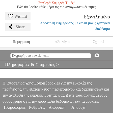
Σταθερά Χαμηλές Τιμές!
Εδώ θα βρείτε κάθε μέρα τις πιο ανταγωνιστικές τιμές
Εξαντλημένο
Wishlist
Αποστολή ενημέρωσης με email μόλις ξαναγίνει
Share
διαθέσιμο
Περιγραφή
Αξιολόγηση
Σχετικά
BRITTEN BENJAMIN : SAINT NICOLAS ΟP. 42
MSC.601746
MSC.601746
BOOSEY
BOOSEY
ΜΟΥΣΙΚΑ ΒΙΒΛΙΑ
ΚΛΑΣΙΚΟΥ ΤΡΑΓΟΥΔΙΟΥ
BRITTEN BENJAMIN : SAINT
Πληροφορίες & Υπηρεσίες >
NICOLAS ΟP. 42
0
Η ιστοσελίδα χρησιμοποιεί cookies για την ευκολία της
περιήγησης, την εξατομίκευση περιεχομένου και διαφημίσεων και
την ανάλυση της επισκεψιμότητάς μας. Δείτε τους ανανεωμένους
όρους χρήσης για την προστασία δεδομένων και τα cookies.
Πληροφορίες
Ρυθμίσεις
Απόρριψη
Αποδοχή