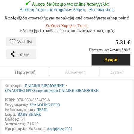
Αμεσα διαθέσιμο για online παραγγελία
Διαθεσιμότητα καταστημάτων Αθήνας - Θεσσαλονίκης
Χωρίς έξοδα αποστολής για παραλαβή από οποιοδήποτε eshop point!
Σταθερά Χαμηλές Τιμές!
Εδώ θα βρείτε κάθε μέρα τις πιο ανταγωνιστικές τιμές
5.31 €
Wishlist
Προτεινόμενη λιανική 5.90 €
Share
Αγορά
Περιγραφή
Αξιολόγηση
Σχετικά
Κατηγορία:
•
ΠΑΙΔΙΚΗ ΒΙΒΛΙΟΘΗΚΗ
ΣΥΛΛΟΓΙΚΟ ΕΡΓΟ στην κατηγορία ΠΑΙΔΙΚΗ ΒΙΒΛΙΟΘΗΚΗ
ISBN:
978-960-635-429-8
Συγγραφέας:
ΣΥΛΛΟΓΙΚΟ ΕΡΓΟ
Εκδοτικός οίκος:
ΠΕΔΙΟ
Σειρά:
BABY SHARK
Σελίδες:
64
Διαστάσεις:
21Χ29
Ημερομηνία Έκδοσης:
Δεκέμβριος
2021