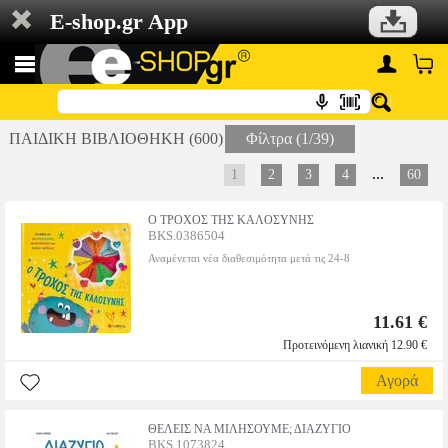
E-shop.gr App
ΠΑΙΔΙΚΗ ΒΙΒΛΙΟΘΗΚΗ (600)
Φίλτρα (1/39)
...
1
2
3
4
60
Ο ΤΡΟΧΟΣ ΤΗΣ ΚΑΛΟΣΥΝΗΣ
BKS.0386504
Αναμένεται νέα διαθεσιμότητα μετά τις 24-8
11.61 €
Προτεινόμενη λιανική 12.90 €
Αγορά
ΘΕΛΕΙΣ ΝΑ ΜΙΛΗΣΟΥΜΕ; ΔΙΑΖΥΓΙΟ
BKS.1073824