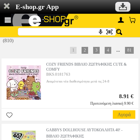
E-shop.gr App
(810)
...
1
2
3
4
81
COZY FRIENDS ΒΙΒΛΙΟ ΖΩΓΡΑΦΙΚΗΣ CUTE &
COMFY
BKS.0181763
Αναμένεται νέα διαθεσιμότητα μετά τις 24-8
8.91 €
Προτεινόμενη λιανική 9.90 €
Αγορά
GABBYS DOLLHOUSE ΑΥΤΟΚΟΛΛΗΤΑ 40! -
ΒΙΒΛΙΟ ΖΩΓΡΑΦΙΚΗΣ