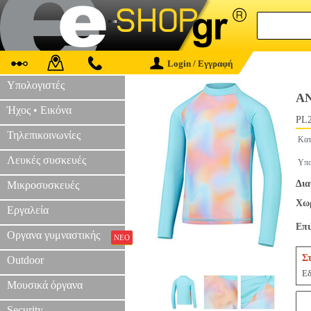
Login / Εγγραφή
Υπολογιστές
Α
Ήχος • Εικόνα
PL2
Τηλεπικοινωνίες
Κατ
Λευκές συσκευές
Υπο
Δια
Μικροσυσκευές
Χωρ
Εργαλεία
Επ
Οργανα γυμναστικής
ΝΕΟ
Σ
Outdoor
Εδ
Μουσικά όργανα
Security