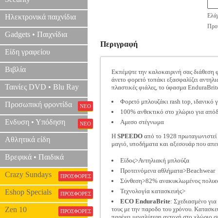
Ελάχ
Ηλεκτρονικά παιχνίδια
Προτ
Gadgets • Παιχνίδια
Περιγραφή
Είδη γραφείου
Βιβλία
Εκπέμψτε την καλοκαιρινή σας διάθεση 
άνετο φορετό τοπάκι εξασφαλίζει αντηλι
Ταινίες DVD • Blu Ray
πλαστικές φιάλες, το ύφασμα EnduraBri
Φορετό μπλουζάκι rash top, ιδανικό 
Προσωπική φροντίδα
ΝΕΟ
100% ανθεκτικό στο χλώριο για απόδ
Ενδυση • Υπόδηση
Αμεσο στέγνωμα
ΝΕΟ
Η
SPEEDO
από το 1928 πρωταγωνιστεί 
Αθλητικά είδη
μαγιό, υποδήματα και αξεσουάρ που απευ
Βρεφικά • Παιδικά
Είδος>Αντηλιακή μπλούζα
Προτεινόμενα αθλήματα>Beachwear
Crazy Sundays
ΠΡΟΣΦΟΡΕΣ
Σύνθεση>82% ανακυκλωμένος πολυεσ
Τεχνολογία κατασκευής>
Eshop Specials
ΠΡΟΣΦΟΡΕΣ
ECO EnduraBrite
: Σχεδιασμένο γι
Zen 10
τους με την παροδο του χρόνου. Κατασ
ΠΡΟΣΦΟΡΕΣ
παρέχει μεγαλύτερη αντοχή στο χλώριο σ