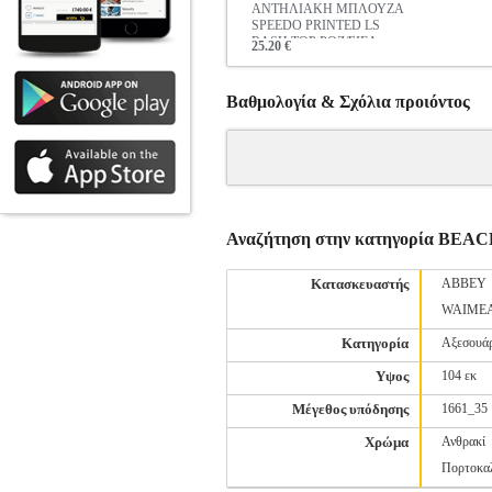
ΑΝΤΗΛΙΑΚΗ ΜΠΛΟΥΖΑ
SPEEDO PRINTED LS
RASH TOP ΡΟΖ/ΣΙΕΛ
25.20 €
Βαθμολογία & Σχόλια προιόντος
Αναζήτηση στην κατηγορία BE
Κατασκευαστής
ABBEY
WAIME
Κατηγορία
Αξεσουά
Υψος
104 εκ
Μέγεθος υπόδησης
1661_35
Χρώμα
Ανθρακί
Πορτοκα