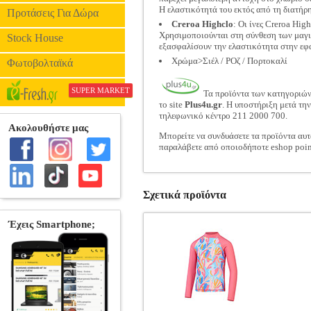
Η ελαστικότητά του εκτός από τη διατήρ
Προτάσεις Για Δώρα
Creroa Highclo
: Οι ίνες Creroa Hi
Χρησιμοποιούνται στη σύνθεση των μαγιό
Stock House
εξασφαλίσουν την ελαστικότητα στην εφ
Χρώμα>Σιέλ / ΡΟζ / Πορτοκαλί
Φωτοβολταϊκά
SUPER MARKET
Τα προϊόντα των κατηγοριώ
το site
Plus4u.gr
. Η υποστήριξη μετά τη
τηλεφωνικό κέντρο 211 2000 700.
Μπορείτε να συνδυάσετε τα προϊόντα αυτ
παραλάβετε από οποιοδήποτε eshop poin
Σχετικά προϊόντα