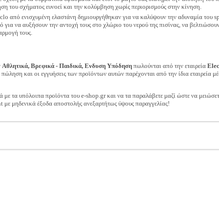
ηση του σχήματος ευνοεί και την κολύμβηση χωρίς περιορισμούς στην κίνηση.
ghclo από ενισχυμένη ελαστάνη δημιουργήθηκαν για να καλύψουν την αδυναμία του s
 για να αυξήσουν την αντοχή τους στο χλώριο του νερού της πισίνας, να βελτιώσου
αρμογή τους.
ν
Αθλητικά, Βρεφικά - Παιδικά, Ενδυση Υπόδηση
πωλούνται από την εταιρεία
Ele
ν πώληση και οι εγγυήσεις των προϊόντων αυτών παρέχονται από την ίδια εταιρεία μέ
ά με τα υπόλοιπα προϊόντα του e-shop.gr και να τα παραλάβετε μαζί ώστε να μειώσε
t με μηδενικά έξοδα αποστολής ανεξαρτήτως ύψους παραγγελίας!