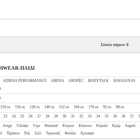
Σύνολο ψήφων: 0
ACHWEAR-ΠΑΙΔΙ
ADIDAS PERFORMANCE
ARENA
AROPEC
BODYTALK
HAVAIANAS
A
ρ
110 εκ
116 εκ
128 εκ
140 εκ
152 εκ
164 εκ
176 εκ
92 εκ
98 εκ
23
24
25
26
27
28
29
30
31
32
33
34
35
36
36
37
Ασημί
Γαλάζιο
Γκρι
Θαλασσί
Κίτρινο
Κόκκινο
Κόραλί
Κρέμ
Λαχανί
λί
Πράσινο
Ροζ
Σιέλ
Τιρκουάζ
Φούξια
Χρυσαφί