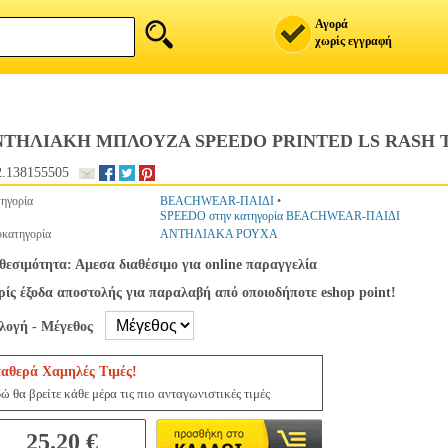
Αγορά
χωρίς εγγραφή
ΝΤΗΛΙΑΚΗ ΜΠΛΟΥΖΑ SPEEDO PRINTED LS RASH T
.138155505
ηγορία
BEACHWEAR-ΠΑΙΔΙ
•
SPEEDO στην κατηγορία BEACHWEAR-ΠΑΙΔΙ
κατηγορία
ΑΝΤΗΛΙΑΚΑ ΡΟΥΧΑ
θεσιμότητα: Αμεσα διαθέσιμο για online παραγγελία
ίς έξοδα αποστολής για παραλαβή από οποιοδήποτε eshop point!
ιλογή - Μέγεθος
ταθερά Χαμηλές Τιμές!
ώ θα βρείτε κάθε μέρα τις πιο ανταγωνιστικές τιμές
25.20 €