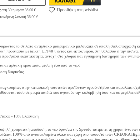
Προσθήκη στη wishlist
ιστη 30 ημερών 36.00 €
εινόμενη λιανική 36.00 €
φορώντας το στιλάτο αντηλιακό μακρυμάνικο μπλουζάκι σε απαλή σιέλ απόχρωση και
ακή προστασία με δείκτη UPF40+, εντός και εκτός νερού, στη θάλασσα ή την πισίνα
te προσφέρει ελαστικότητα, αντοχή στο χλώριο και εγγυημένη διατήρηση των εντυπ
για αντηλιακή προστασία μέσα ή έξω από το νερό
οση διαρκείας
παγκοσμίως στην κατασκευή ποιοτικών προϊόντων υγρού στίβου και παραλίας, σχεδ
θύνονται τόσο σε μικρά παιδιά που αγαπούν την κολύμβηση όσο και σε μεγάλες αθλή
τέρας - 18% Ελαστάνη
α υψηλή χρωματική απόδοση, το νέο ύφασμα της Speedo επιτρέπει τη χρήση έντονων
κευάζεται 100% από ανακυκλωμένα υλικά και χάρη στο ποσοστό ινών CREORA High
ε σχέση με τα συμβατικά υφάσματα και έτσι το μαγιό σας διατηρεί την αίσθηση του 