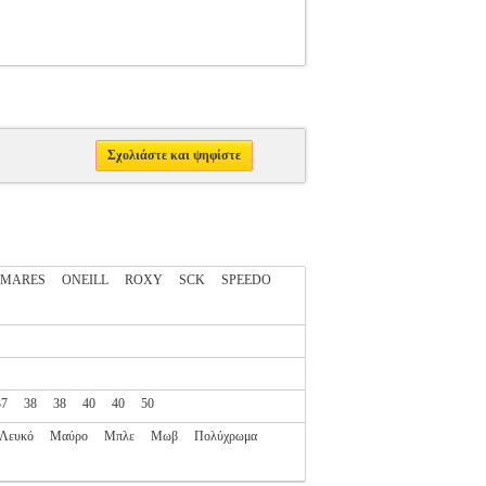
Σχολιάστε και ψηφίστε
MARES
ONEILL
ROXY
SCK
SPEEDO
37
38
38
40
40
50
Λευκό
Μαύρο
Μπλε
Μωβ
Πολύχρωμα