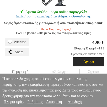
Αμεσα διαθέσιμο για online παραγγελία
Διαθεσιμότητα καταστημάτων Αθήνας - Θεσσαλονίκης
Χωρίς έξοδα αποστολής για παραλαβή από οποιοδήποτε eshop point!
Σταθερά Χαμηλές Τιμές!
Εδώ θα βρείτε κάθε μέρα τις πιο ανταγωνιστικές τιμές
4.90 €
Wishlist
Ελάχιστη 30 ημερών 4.9 €
Share
Προτεινόμενη λιανική 5.90 €
Αγορά
Περιγραφή
Αξιολόγηση
Σχετικά
Η ιστοσελίδα χρησιμοποιεί cookies για την ευκολία της
ANTI-DROP CASE FOR SAMSUNG A35 BLACK
TEL.233310
περιήγησης, την εξατομίκευση περιεχομένου και διαφημίσεων και
TEL.233310
OEM
OEM
ΘΗΚΗ
ANTI-DROP CASE FOR
την ανάλυση της επισκεψιμότητάς μας. Δείτε τους ανανεωμένους
SAMSUNG A35 BLACK
Πληροφορίες & Υπηρεσίες >
4.90
όρους χρήσης για την προστασία δεδομένων και τα cookies.
Πληροφορίες
Ρυθμίσεις
Απόρριψη
Αποδοχή