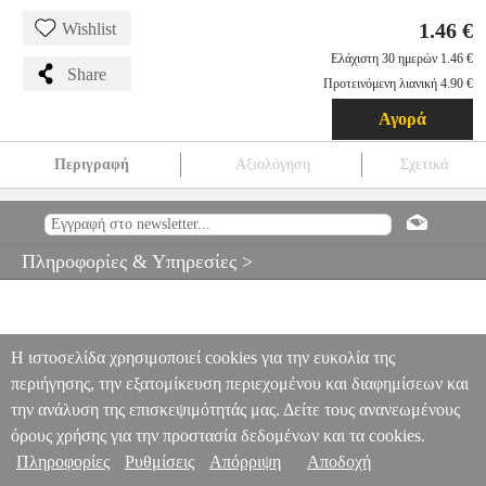
1.46 €
Wishlist
Ελάχιστη 30 ημερών 1.46 €
Share
Προτεινόμενη λιανική 4.90 €
Αγορά
Περιγραφή
Αξιολόγηση
Σχετικά
ΑΝΤΑΛΛΑΚΤΙΚΟ ΕΞΑΡΤΗΜΑ ΡΟΛΟΥ ΒΑΦΗΣ ΜΑΚΡΙΑ
ΤΡΙΧΑ 9'' INGCO HRC3323018
TLS.390864
TLS.390864
INGCO
INGCO
ΑΝΑΛΩΣΙΜΑ-ΕΞΑΡΤΗΜΑΤΑ ΕΡΓΑΛΕΙΩΝ
Πληροφορίες & Υπηρεσίες >
ΑΝΤΑΛΛΑΚΤΙΚΟ ΕΞΑΡΤΗΜΑ ΡΟΛΟΥ ΒΑΦΗΣ ΜΑΚΡΙΑ
ΤΡΙΧΑ 9" INGCO HRC3323018
1.46
Η ιστοσελίδα χρησιμοποιεί cookies για την ευκολία της
περιήγησης, την εξατομίκευση περιεχομένου και διαφημίσεων και
την ανάλυση της επισκεψιμότητάς μας. Δείτε τους ανανεωμένους
όρους χρήσης για την προστασία δεδομένων και τα cookies.
Πληροφορίες
Ρυθμίσεις
Απόρριψη
Αποδοχή