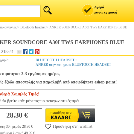
Αγορά
χωρίς εγγραφή
πικοινωνίες
>
Bluetooth headset
>
ANKER SOUNDCORE A30I TWS EARPHONES BLUE
KER SOUNDCORE A30I TWS EARPHONES BLUE
.218341
γορία
BLUETOOTH HEADSET
•
ANKER στην κατηγορία BLUETOOTH HEADSET
εσιμότητα: 2-3 εργάσιμες ημέρες
ς έξοδα αποστολής για παραλαβή από οποιοδήποτε eshop point!
αθερά Χαμηλές Τιμές!
 θα βρείτε κάθε μέρα τις πιο ανταγωνιστικές τιμές
28.30 €
Προσθήκη στη wishlist
στη 30 ημερών 28.30 €
ινόμενη λιανική 49.99 €