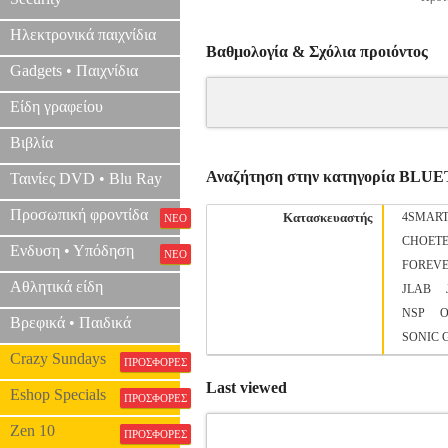
Ηλεκτρονικά παιχνίδια
Βαθμολογία & Σχόλια προιόντος
Gadgets • Παιχνίδια
Είδη γραφείου
Βιβλία
Αναζήτηση στην κατηγορία B
Ταινίες DVD • Blu Ray
Προσωπική φροντίδα
Κατασκευαστής
4SMAR
ΝΕΟ
CHOET
Ενδυση • Υπόδηση
ΝΕΟ
FOREV
Αθλητικά είδη
JLΑΒ
NSP
O
Βρεφικά • Παιδικά
SONIC 
Crazy Sundays
ΠΡΟΣΦΟΡΕΣ
Last viewed
Eshop Specials
ΠΡΟΣΦΟΡΕΣ
Zen 10
ΠΡΟΣΦΟΡΕΣ