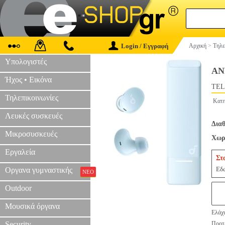
Login / Εγγραφή
Αρχική
>
Τηλε
Υπολογιστές
AN
Ήχος • Εικόνα
TEL
Τηλεπικοινωνίες
Κατη
Λευκές συσκευές
Διαθ
Μικροσυσκευές
Χωρί
Εργαλεία
Στ
Εδώ
Οργανα γυμναστικής
ΝΕΟ
Outdoor
Μουσικά όργανα
Ελάχι
Security
Προτε