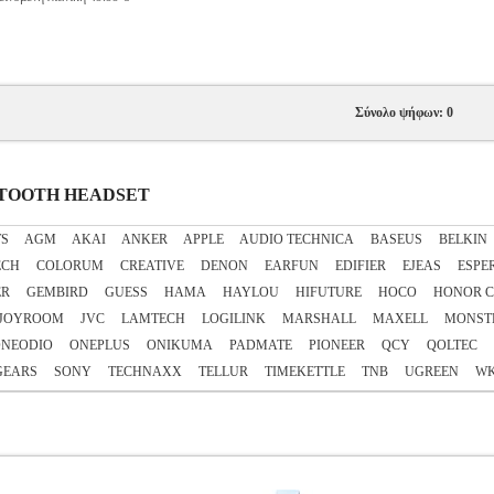
Σύνολο ψήφων: 0
LUETOOTH HEADSET
TS
AGM
AKAI
ANKER
APPLE
AUDIO TECHNICA
BASEUS
BELKIN
ECH
COLORUM
CREATIVE
DENON
EARFUN
EDIFIER
EJEAS
ESPE
ER
GEMBIRD
GUESS
HAMA
HAYLOU
HIFUTURE
HOCO
HONOR C
JOYROOM
JVC
LAMTECH
LOGILINK
MARSHALL
MAXELL
MONST
NEODIO
ONEPLUS
ONIKUMA
PADMATE
PIONEER
QCY
QOLTEC
GEARS
SONY
TECHNAXX
TELLUR
TIMEKETTLE
TNB
UGREEN
W