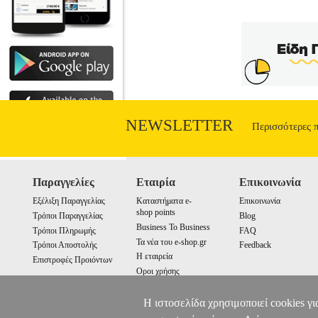
NEWSLETTER
Περισσότερες 
Παραγγελίες
Εταιρία
Επικοινωνία
Εξέλιξη Παραγγελίας
Καταστήματα e-
Επικοινωνία
shop points
Τρόποι Παραγγελίας
Blog
Business To Business
Τρόποι Πληρωμής
FAQ
Τα νέα του e-shop.gr
Τρόποι Αποστολής
Feedback
Η εταιρεία
Επιστροφές Προιόντων
Οροι χρήσης
Cookies
Η ιστοσελίδα χρησιμοποιεί cookies γι