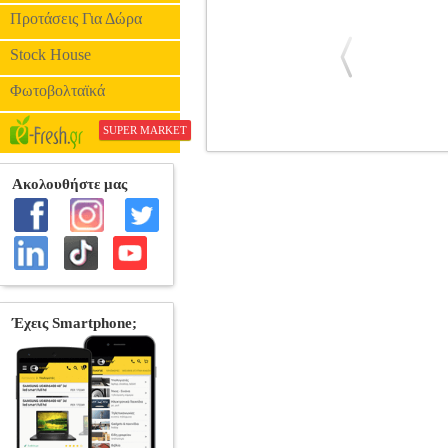
Προτάσεις Για Δώρα
Stock House
Φωτοβολταϊκά
SUPER MARKET
ANKER SOUNDCORE A30I TWS EA