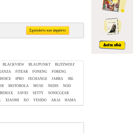
Σχολιάστε και ψηφίστε
BLACKVIEW
BLAUPUNKT
BLITZWOLF
RANZA
FITEAR
FONENG
FORENG
HOICE
IPRO
IXCHANGE
JABRA
JBL
ER
MOTOROLA
MUSE
NEDIS
NOD
REMAX
SAVIO
SETTY
SONICGEAR
K
XIAOMI
XO
YESIDO
ΑΚΑΙ
ΗΑΜΑ