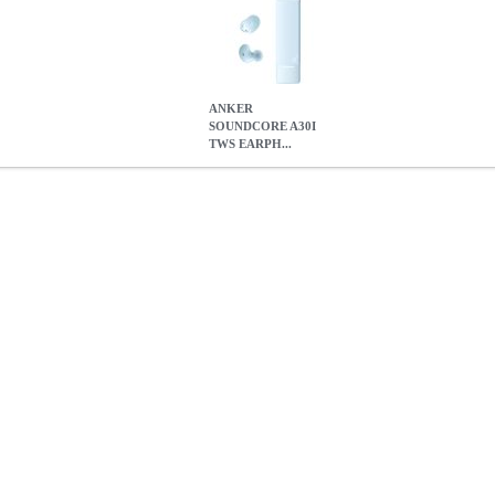
ANKER
SOUNDCORE A30I
TWS EARPH...
RPHONES BLUE
TEL.218341
TEL.218341
ANKER
ANKER
BLU
A30I TWS EARPHONES BLUE
28.30