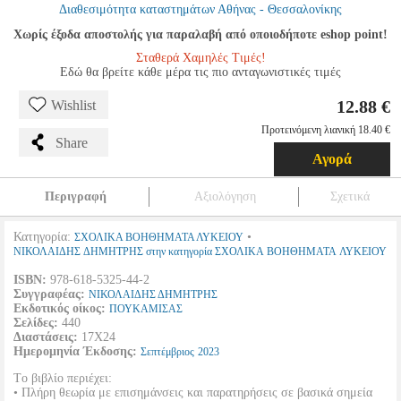
Διαθεσιμότητα καταστημάτων Αθήνας - Θεσσαλονίκης
Χωρίς έξοδα αποστολής για παραλαβή από οποιοδήποτε eshop point!
Σταθερά Χαμηλές Τιμές!
Εδώ θα βρείτε κάθε μέρα τις πιο ανταγωνιστικές τιμές
12.88 €
Wishlist
Προτεινόμενη λιανική 18.40 €
Share
Αγορά
Περιγραφή
Αξιολόγηση
Σχετικά
Κατηγορία:
•
ΣΧΟΛΙΚΑ ΒΟΗΘΗΜΑΤΑ ΛΥΚΕΙΟΥ
ΝΙΚΟΛΑΙΔΗΣ ΔΗΜΗΤΡΗΣ στην κατηγορία ΣΧΟΛΙΚΑ ΒΟΗΘΗΜΑΤΑ ΛΥΚΕΙΟΥ
ISBN:
978-618-5325-44-2
Συγγραφέας:
ΝΙΚΟΛΑΙΔΗΣ ΔΗΜΗΤΡΗΣ
Εκδοτικός οίκος:
ΠΟΥΚΑΜΙΣΑΣ
Σελίδες:
440
Διαστάσεις:
17Χ24
Ημερομηνία Έκδοσης:
Σεπτέμβριος
2023
Tο βιβλίο περιέχει:
• Πλήρη θεωρία με επισημάνσεις και παρατηρήσεις σε βασικά σημεία