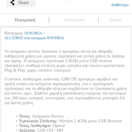
Share
διαθέσιμο
Περιγραφή
Αξιολόγηση
Σχετικά
Κατηγορία:
•
ΠΟΝΤΙΚΙΑ
ALCATROZ στην κατηγορία ΠΟΝΤΙΚΙΑ
Το ασύρματο ποντίκι Airmouse 3 προσφέρει άνετη και αθόρυβη
καθημερινή χρήση για εργασία, περιήγηση και γενική χρήση σε desktop
και laptop. Η ασύρματη τεχνολογία 2.4GHz μέσω USB receiver
εξασφαλίζει σταθερή σύνδεση χωρίς καλώδια και εύκολη εγκατάσταση
Plug & Play, χωρίς επιπλέον λογισμικό.
Ο οπτικός αισθητήρας ανάλυσης 1200 CPI προσφέρει ακρίβεια και
ομαλή κίνηση για αυξημένη παραγωγικότητα, ενώ ο εργονομικός
σχεδιασμός και τα αθόρυβα πλήκτρα συμβάλλουν σε ξεκούραστη χρήση
για πολλές ώρες. Διαθέτει χαμηλή κατανάλωση ενέργειας και αυτονομία
έως 100 ώρες συνεχούς λειτουργίας, ενώ περιλαμβάνεται μπαταρία AA
για άμεση χρήση.
•
Τύπος:
Ασύρματο Ποντίκι
•
Τεχνολογία Σύνδεσης:
Wireless 2.4GHz μέσω USB Receiver
•
Τύπος Αισθητήρα:
Optical
•
Ανάλυση:
1200 CPI / DPI