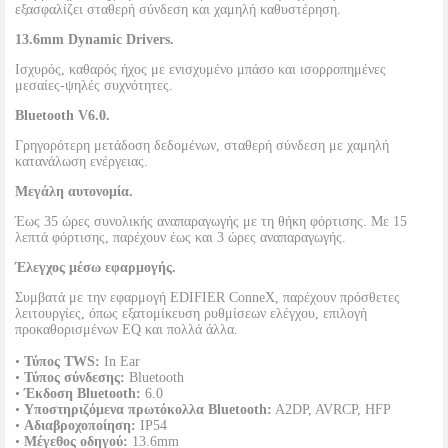
εξασφαλίζει σταθερή σύνδεση και χαμηλή καθυστέρηση.
13.6mm Dynamic Drivers.
Ισχυρός, καθαρός ήχος με ενισχυμένο μπάσο και ισορροπημένες
μεσαίες-ψηλές συχνότητες.
Bluetooth V6.0.
Γρηγορότερη μετάδοση δεδομένων, σταθερή σύνδεση με χαμηλή
κατανάλωση ενέργειας.
Μεγάλη αυτονομία.
Έως 35 ώρες συνολικής αναπαραγωγής με τη θήκη φόρτισης. Με 15
λεπτά φόρτισης, παρέχουν έως και 3 ώρες αναπαραγωγής.
Έλεγχος μέσω εφαρμογής.
Συμβατά με την εφαρμογή EDIFIER ConneX, παρέχουν πρόσθετες
λειτουργίες, όπως εξατομίκευση ρυθμίσεων ελέγχου, επιλογή
προκαθορισμένων EQ και πολλά άλλα.
•
Τύπος TWS:
In Ear
•
Τύπος σύνδεσης:
Bluetooth
•
Έκδοση Bluetooth:
6.0
•
Υποστηριζόμενα πρωτόκολλα Bluetooth:
A2DP, AVRCP, HFP
•
Αδιαβροχοποίηση:
IP54
•
Μέγεθος οδηγού:
13.6mm