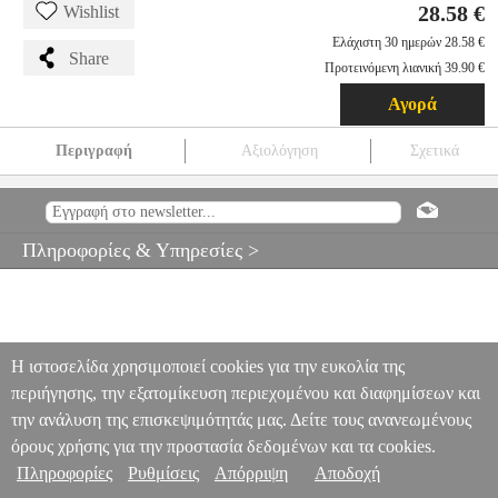
28.58 €
Wishlist
Ελάχιστη 30 ημερών 28.58 €
Share
Προτεινόμενη λιανική 39.90 €
Αγορά
Περιγραφή
Αξιολόγηση
Σχετικά
AIWA POCKET AM/FM RADIO WITH DUAL ANALOG TUNER
RED RS-55/RD
PER.257768
PER.257768
AIWA
AIWA
RADIOS
AIWA POCKET AM/FM RADIO WITH DUAL ANALOG TUNER
Πληροφορίες & Υπηρεσίες >
RED RS-55/RD
28.58
Η ιστοσελίδα χρησιμοποιεί cookies για την ευκολία της
περιήγησης, την εξατομίκευση περιεχομένου και διαφημίσεων και
την ανάλυση της επισκεψιμότητάς μας. Δείτε τους ανανεωμένους
όρους χρήσης για την προστασία δεδομένων και τα cookies.
Πληροφορίες
Ρυθμίσεις
Απόρριψη
Αποδοχή