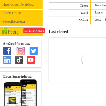
Προτάσεις Για Δώρα
Τύπος
Neck Str
Stock House
Υλικό
Leather
Χρώμα
Aqua
Φωτοβολταϊκά
SUPER MARKET
Last viewed
AIRCOVER'' COVER FOR HONO