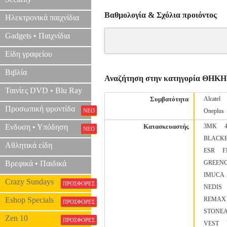
Βαθμολογία & Σχόλια προιόντος
Ηλεκτρονικά παιχνίδια
Gadgets • Παιχνίδια
Είδη γραφείου
Βιβλία
Αναζήτηση στην κατηγορία ΘΗΚΗ
Ταινίες DVD • Blu Ray
Συμβατότητα
Alcatel
Προσωπική φροντίδα
ΝΕΟ
Oneplus
Ενδυση • Υπόδηση
Κατασκευαστής
3MK
ΝΕΟ
BLACK
Αθλητικά είδη
ESR
F
Βρεφικά • Παιδικά
GREEN
IMUCA
Crazy Sundays
ΠΡΟΣΦΟΡΕΣ
NEDIS
Eshop Specials
REMAX
ΠΡΟΣΦΟΡΕΣ
STONE
Zen 10
ΠΡΟΣΦΟΡΕΣ
VEST