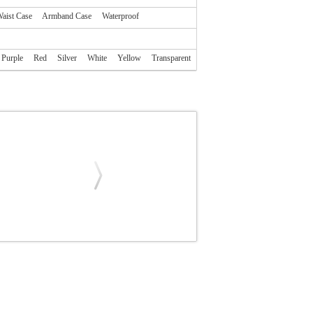
aist Case
Armband Case
Waterproof
Purple
Red
Silver
White
Yellow
Transparent
MUCA
ΘΗΚΗ
AIRCOVER" COVER FOR