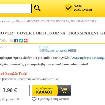
Αγορά
χωρίς εγγραφή
πικοινωνίες
>
Θήκες
>
AIRCOVER" COVER FOR HONOR 7A, TRANSPARENT GREY
COVER" COVER FOR HONOR 7A, TRANSPARENT G
76650
ρία
ΘΗΚΗ
•
IMUCA στην κατηγορία ΘΗΚΗ
ιμότητα: Αμεσα διαθέσιμο για online παραγγελία
/
Διαθεσιμότητα καταστημ
έξοδα αποστολής για παραλαβή από οποιοδήποτε eshop point!
ερά Χαμηλές Τιμές!
 βρείτε κάθε μέρα τις πιο ανταγωνιστικές τιμές
3.90 €
Προσθήκη στη wishlist
 30 ημερών 3.90 €