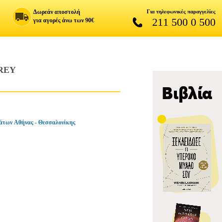
Δωρεάν αποστολή
Για τηλεφωνικές παραγγελίες
211 500 0 500
για αγορές άνω των 90€
REY
άτων Αθήνας - Θεσσαλονίκης