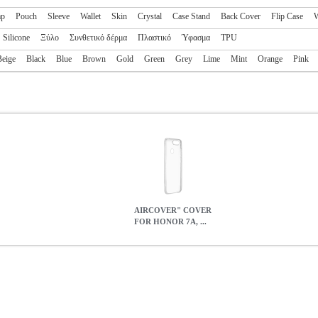
ap
Pouch
Sleeve
Wallet
Skin
Crystal
Case Stand
Back Cover
Flip Case
W
Silicone
Ξύλο
Συνθετικό δέρμα
Πλαστικό
Ύφασμα
TPU
Beige
Black
Blue
Brown
Gold
Green
Grey
Lime
Mint
Orange
Pink
AIRCOVER" COVER
FOR HONOR 7A, ...
R 7A, TRANSPARENT GREY
TEL.076650
TEL.076650
IMUCA
I
HONOR 7A, TRANSPARENT GREY
3.90