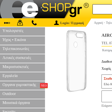
Login / Εγγραφή
Αρχική
>
Τηλε
Υπολογιστές
AIR
Ήχος • Εικόνα
TEL.0
Τηλεπικοινωνίες
Κατηγο
Λευκές συσκευές
Διαθεσ
Μικροσυσκευές
Χωρίς 
Εργαλεία
Σταθ
Εδώ θα
Οργανα γυμναστικής
ΝΕΟ
Outdoor
Μουσικά όργανα
Ελάχιστη
Security