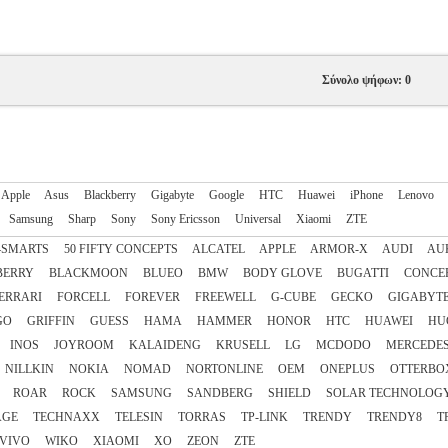
Σύνολο ψήφων: 0
Apple
Asus
Blackberry
Gigabyte
Google
HTC
Huawei
iPhone
Lenovo
Samsung
Sharp
Sony
Sony Ericsson
Universal
Xiaomi
ZTE
4SMARTS
50 FIFTY CONCEPTS
ALCATEL
APPLE
ARMOR-X
AUDI
AU
BERRY
BLACKMOON
BLUEO
BMW
BODY GLOVE
BUGATTI
CONCE
ERRARI
FORCELL
FOREVER
FREEWELL
G-CUBE
GECKO
GIGABYT
GO
GRIFFIN
GUESS
HAMA
HAMMER
HONOR
HTC
HUAWEI
HU
INOS
JOYROOM
KALAIDENG
KRUSELL
LG
MCDODO
MERCEDE
NILLKIN
NOKIA
NOMAD
NORTONLINE
OEM
ONEPLUS
OTTERBO
ROAR
ROCK
SAMSUNG
SANDBERG
SHIELD
SOLAR TECHNOLOG
AGE
TECHNAXX
TELESIN
TORRAS
TP-LINK
TRENDY
TRENDY8
T
VIVO
WIKO
XIAOMI
XO
ZEON
ZTE