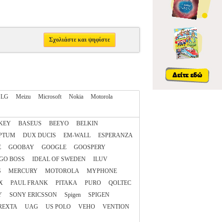
Σχολιάστε και ψηφίστε
LG
Meizu
Microsoft
Nokia
Motorola
KEY
BASEUS
BEEYO
BELKIN
PTUM
DUX DUCIS
EM-WALL
ESPERANZA
E
GOOBAY
GOOGLE
GOOSPERY
GO BOSS
IDEAL OF SWEDEN
ILUV
S
MERCURY
MOTOROLA
MYPHONE
X
PAUL FRANK
PITAKA
PURO
QOLTEC
Y
SONY ERICSSON
Spigen
SPIGEN
REXTA
UAG
US POLO
VEHO
VENTION