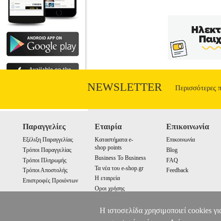
NEWSLETTER
Περισσότερες 
Παραγγελίες
Εταιρία
Επικοινωνία
Εξέλιξη Παραγγελίας
Καταστήματα e-
Επικοινωνία
shop points
Τρόποι Παραγγελίας
Blog
Business To Business
Τρόποι Πληρωμής
FAQ
Τα νέα του e-shop.gr
Τρόποι Αποστολής
Feedback
Η εταιρεία
Επιστροφές Προιόντων
Οροι χρήσης
Cookies
Η ιστοσελίδα χρησιμοποιεί cookies γι