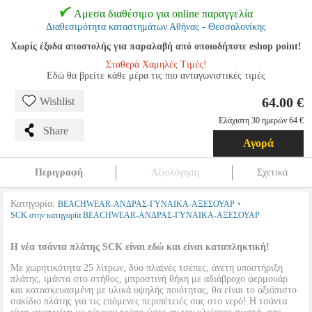
Αμεσα διαθέσιμο για online παραγγελία
Διαθεσιμότητα καταστημάτων Αθήνας - Θεσσαλονίκης
Χωρίς έξοδα αποστολής για παραλαβή από οποιοδήποτε eshop point!
Σταθερά Χαμηλές Τιμές!
Εδώ θα βρείτε κάθε μέρα τις πιο ανταγωνιστικές τιμές
64.00 €
Wishlist
Ελάχιστη 30 ημερών 64 €
Share
Αγορά
Περιγραφή
Αξιολόγηση
Σχετικά
Κατηγορία:
•
BEACHWEAR-ΑΝΔΡΑΣ-ΓΥΝΑΙΚΑ-ΑΞΕΣΟΥΑΡ
SCK στην κατηγορία BEACHWEAR-ΑΝΔΡΑΣ-ΓΥΝΑΙΚΑ-ΑΞΕΣΟΥΑΡ
Η νέα τσάντα πλάτης SCK είναι εδώ και είναι καταπληκτική!
Με χωρητικότητα 25 λίτρων, δύο πλαϊνές τσέπες, άνετη υποστήριξη
πλάτης, ιμάντα στο στήθος, μπροστινή θήκη με αδιάβροχο φερμουάρ
και κατασκευασμένη με υλικά υψηλής ποιότητας, θα είναι το αξιόπιστο
σακίδιο πλάτης για τις επόμενες περιπέτειές σας στο νερό! Η τσάντα