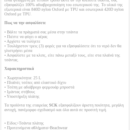
είναι φτιαγμένη με τέτοιον τρόπο ώστε αν την κλείσετε σωστά, σας
εξασφαλίζει 100% αδιαβροχοποίηση του εσωτερικού της. Το υλικό της
εξωτερικά είναι 840D nylon Oxford με TPU και εσωτερικά 420D nylon
Oxford με TPU.
Πως να την ασφαλίσετε
• Βάλτε τα πράγματά σας μέσα στην τσάντα
• Πιέστε να φύγει ο αέρας
• Αρχίστε να τυλίγετε
• Τουλάχιστον τρεις (3) φορές για να εξασφαλίσετε ότι το νερό δεν θα
γλιστρήσει μέσα
• Ασφαλίστε με τα κλιπς, είτε πάνω μεταξύ τους, είτε στα πλαϊνά της
τσάντας.
Χαρακτηριστικά
• Χωρητικότητα: 25 L
• Πλαϊνές τσέπες από ελαστικό δίχτυ
• Τσέπη με αδιάβροχο φερμουάρ μπροστά
• Ιμάντας στήθους
• Υποστήριξη πλάτης
Τα προϊόντα της εταιρείας
SCK
εξασφαλίζουν άριστη ποιότητα, μεγάλη
αντοχή, πανέμορφο σχεδιασμό και όλα αυτά σε προσιτή τιμή.
• Είδος>Τσάντα πλάτης
• Προτεινόμενα αθλήματα>Beachwear